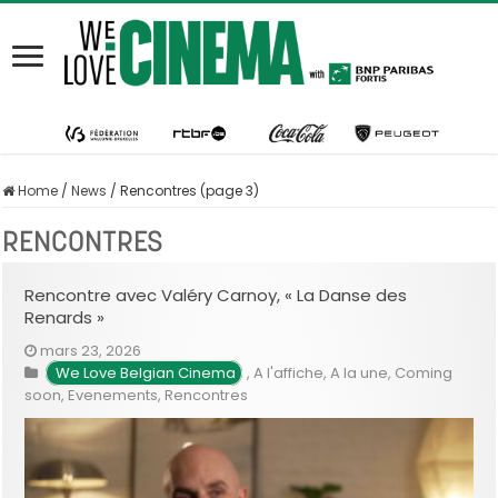
Home
/
News
/
Rencontres (page 3)
RENCONTRES
Rencontre avec Valéry Carnoy, « La Danse des
Renards »
mars 23, 2026
We Love Belgian Cinema
,
A l'affiche
,
A la une
,
Coming
soon
,
Evenements
,
Rencontres