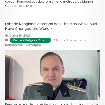
section Perspectives du premier long métrage de Manon
Coubia, Forêt Ivre.
Fabrizio Rongione, à propos de « The Man Who Could
Have Changed the World »
février 16, 2026
We Love Belgian Cinema
,
A la une
,
Evenements
,
Rencontres
,
Tournages
Rencontre avec le comédien belgo-italien Fabrizio Rongione