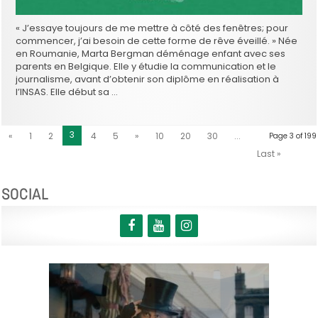
« J’essaye toujours de me mettre à côté des fenêtres; pour
commencer, j’ai besoin de cette forme de rêve éveillé. » Née
en Roumanie, Marta Bergman déménage enfant avec ses
parents en Belgique. Elle y étudie la communication et le
journalisme, avant d’obtenir son diplôme en réalisation à
l’INSAS. Elle début sa …
3
«
1
2
4
5
»
10
20
30
...
Page 3 of 199
Last »
SOCIAL