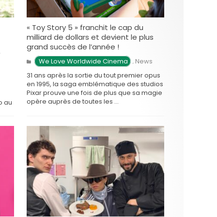
« Toy Story 5 » franchit le cap du
milliard de dollars et devient le plus
grand succès de l’année !
,
 We Love Worldwide Cinema
News
,
31 ans après la sortie du tout premier opus
en 1995, la saga emblématique des studios
Pixar prouve une fois de plus que sa magie
opère auprès de toutes les …
io au
 et