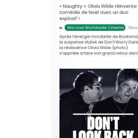
« Naughty »: Olivia Wilde réinvente 
comédie de Noël avec un duo
explosif !
 We Love Worldwide Cinema
New
,
Après l’énergie mordante de Booksmar
le suspense stylisé de Don’t Worry Darli
la réalisatrice Olivia Wilde (photo)
s’apprête à faire son grand retour derr
la caméra avec une proposition aussi
rafraîchissante qu’inattendue: Naughty.