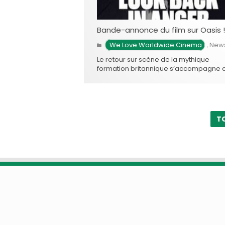
Bande-annonce du film sur Oasis !
 We Love Worldwide Cinema
New
,
Le retour sur scène de la mythique
formation britannique s’accompagne 
projet cinématographique
majeur. Intitulé Oasis: Don’t Look Back I
Anger, ce documentaire événement
retrace la réunion historique des frères
Liam et …
T