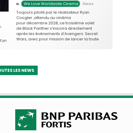
 We Love Worldwide Cinema
News
,
Toujours piloté par le réalisateur Ryan
Coogler.,attendu au cinéma
pour décembre 2028, ce troisième volet
s
de Black Panther s’inscrira directement
après les événements d’Avengers: Secret
Wars, avec pour mission de lancer la toute
d’un
nouvelle …
n
OUTES LES NEWS