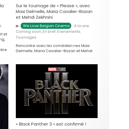
la
Sur le tournage de « Please », avec
Maxi Delmelle, Maria Cavalier-Bazan
et Mehdi Zekhnini
s
We Love Belgian Cinema
A la une
,
,
Coming soon
En bref
Evenements
,
,
,
t et
Tournages
ng,
Rencontre avec les comédien·nes Maxi
ière
Delmelle, Maria Cavalier-Bazan et Mehdi
Zekhnini, sur le tournage de Please,
 …
premier long métrage de Victor Ruprich-
Robert. A LIRE AUSSI Sur le tournage de
Please, …
« Black Panther 3 » est confirmé !