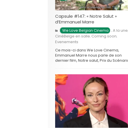
Capsule #147: « Notre Salut »
d’Emmanuel Marre
We Love Belgian Cinema
A la une
,
CinéBelge en salle
Coming soon
,
,
Evenements
Ce mois-ci dans We Love Cinema,
Emmanuel Marre nous parle de son
dernier film, Notre salut, Prix du Scénar
Festival de Cannes, avec Swann Arlaud
Sandrine Blancke. Le …