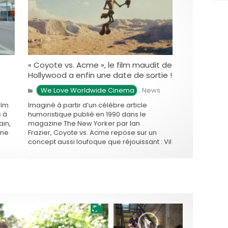
« Coyote vs. Acme », le film maudit de
Hollywood a enfin une date de sortie !
,
 We Love Worldwide Cinema
News
,
ilm
Imaginé à partir d’un célèbre article
s à
humoristique publié en 1990 dans le
ain,
magazine The New Yorker par Ian
une
Frazier, Coyote vs. Acme repose sur un
concept aussi loufoque que réjouissant : Vil
Coyote, le malheureux …