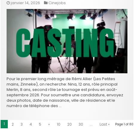
janvier 14, 2026
Cinejobs
Pour le premier long métrage de Rémi Allier (Les Petites
mains, Zinneke), on recherche: Nina, 12 ans, rôle principal
Merlin, 8 ans, second rôle Le tournage est prévu en août-
septembre 2026. Pour soumettre une candidature, envoyez
deux photos, date de naissance, ville de résidence et le
numéro de téléphone des …
1
2
3
4
5
»
10
20
30
...
Last »
Page 1 of 80