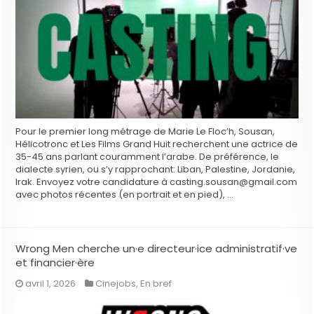
Pour le premier long métrage de Marie Le Floc’h, Sousan,
Hélicotronc et Les Films Grand Huit recherchent une actrice de
35-45 ans parlant couramment l’arabe. De préférence, le
dialecte syrien, ou s’y rapprochant: Liban, Palestine, Jordanie,
Irak. Envoyez votre candidature à casting.sousan@gmail.com
avec photos récentes (en portrait et en pied), …
Wrong Men cherche un·e directeur·ice administratif·ve
et financier·ère
avril 1, 2026
Cinejobs
,
En bref