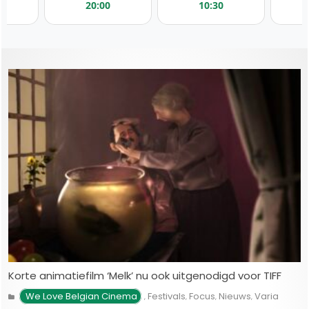
NIEUWS
Korte animatiefilm ‘Melk’ nu ook uitgenodigd voor TIFF
We Love Belgian Cinema
Festivals
Focus
Nieuws
Varia
,
,
,
,