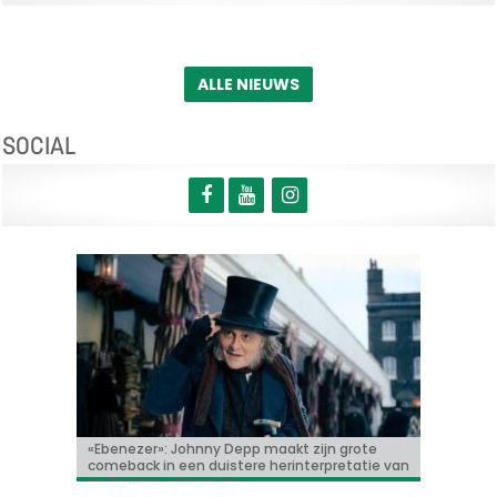
ALLE NIEUWS
SOCIAL
Korte animatiefilm ‘Melk’ nu ook uitgenodigd
«Ebenezer»: Johnny Depp maakt zijn grote
Bioscoopjournaal: ‘Frontera’
Vacature: Productie-assistent (m/v/x)
‘Some like it hot in Belgium’ met Tijmen
voor TIFF
comeback in een duistere herinterpretatie van
Govaerts
de Dickens-klassieker!