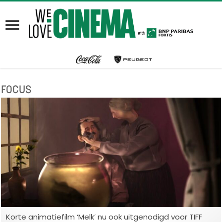
FOCUS
Korte animatiefilm ‘Melk’ nu ook uitgenodigd voor TIFF