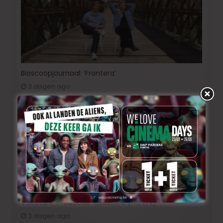
Bioscoopjournaal: ‘Frontera’
3 dagen ago
Vacature: Productie-assistent (m/v/x)
3 dagen ago