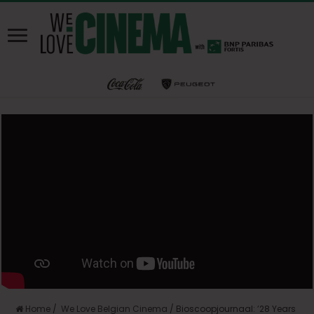
Home
/
We Love Belgian Cinema
/
Bioscoopjournaal: ’28 Years