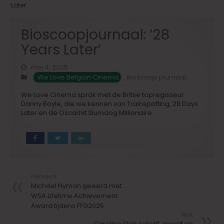
Later’
Bioscoopjournaal: ’28
Years Later’
mei 4, 2025
We Love Belgian Cinema
,
Bioscoop journaal
We Love Cinema sprak met de Britse topregisseur
Danny Boyle, die we kennen van Trainspotting, 28 Days
Later en de Oscarhit Slumdog Millionaire.
Précedent
Michael Nyman geëerd met
WSA Lifetime Achievement
Award tijdens FFG2025
Next
Caroline Stas schrijft, speelt en