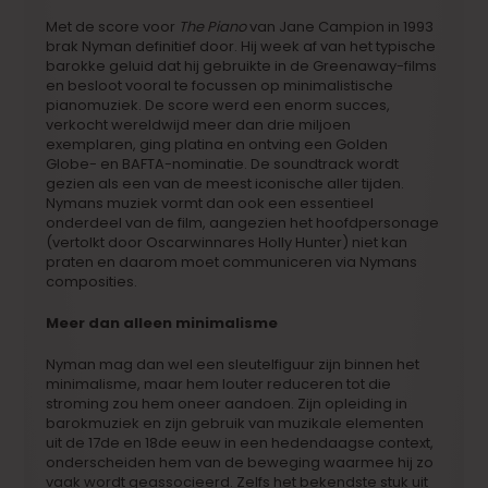
Met de score voor
The Piano
van Jane Campion in 1993
brak Nyman definitief door. Hij week af van het typische
barokke geluid dat hij gebruikte in de Greenaway-films
en besloot vooral te focussen op minimalistische
pianomuziek. De score werd een enorm succes,
verkocht wereldwijd meer dan drie miljoen
exemplaren, ging platina en ontving een Golden
Globe- en BAFTA-nominatie. De soundtrack wordt
gezien als een van de meest iconische aller tijden.
Nymans muziek vormt dan ook een essentieel
onderdeel van de film, aangezien het hoofdpersonage
(vertolkt door Oscarwinnares Holly Hunter) niet kan
praten en daarom moet communiceren via Nymans
composities.
Meer dan alleen minimalisme
Nyman mag dan wel een sleutelfiguur zijn binnen het
minimalisme, maar hem louter reduceren tot die
stroming zou hem oneer aandoen. Zijn opleiding in
barokmuziek en zijn gebruik van muzikale elementen
uit de 17de en 18de eeuw in een hedendaagse context,
onderscheiden hem van de beweging waarmee hij zo
vaak wordt geassocieerd. Zelfs het bekendste stuk uit