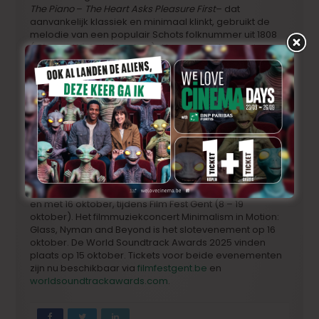
The Piano
–
The Heart Asks Pleasure First
– dat
aanvankelijk klassiek en minimaal klinkt, gebruikt de
melodie van een populair Schots folknummer uit 1808
(
Gloomy Winter’s Noo Awa
). Als geen ander weet
Nyman geluiden uit verschillende genres en tijdperken
te combineren. De Welshe componist en musicoloog
Pwyll ap Siôn beschrijft deze combinatie van klanken
het best in een stuk voor Wise Music Classical,
geschreven ter ere van Nymans 80ste verjaardag in
2024. “Nyman componeert met zijn oren naar het
verleden en zijn ogen naar de toekomst gericht.”
WSA Film Music Days 2025
De WSA Film Music Days vinden dit jaar plaats van 14 tot
en met 16 oktober, tijdens Film Fest Gent (8 – 19
oktober). Het filmmuziekconcert Minimalism in Motion:
Glass, Nyman and Beyond is het slotevenement op 16
oktober. De World Soundtrack Awards 2025 vinden
plaats op 15 oktober. Tickets voor beide evenementen
zijn nu beschikbaar via
filmfestgent.be
en
worldsoundtrackawards.com
.