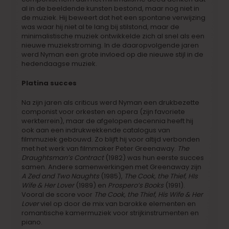
al in de beeldende kunsten bestond, maar nog niet in
de muziek. Hij beweert dat het een spontane verwijzing
was waar hij niet al te lang bij stilstond, maar de
minimalistische muziek ontwikkelde zich al snel als een
nieuwe muziekstroming. In de daaropvolgende jaren
werd Nyman een grote invloed op die nieuwe stijl in de
hedendaagse muziek.
Platina succes
Na zijn jaren als criticus werd Nyman een drukbezette
componist voor orkesten en opera (zijn favoriete
werkterrein), maar de afgelopen decennia heeft hij
ook aan een indrukwekkende catalogus van
filmmuziek gebouwd. Zo blijft hij voor altijd verbonden
met het werk van filmmaker Peter Greenaway.
The
Draughtsman’s Contract
(1982) was hun eerste succes
samen. Andere samenwerkingen met Greenaway zijn
A Zed and Two Naughts
(1985),
The Cook, the Thief, HIs
Wife & Her Lover
(1989) en
Prospero’s Books
(1991).
Vooral de score voor
The Cook, the Thief, His Wife & Her
Lover
viel op door de mix van barokke elementen en
romantische kamermuziek voor strijkinstrumenten en
piano.