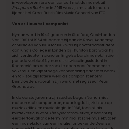
in wereldpremière een concert met de muziek uit
Prospero’s Books
en in 2015 was zijn muziek te horen
tijdens het Great British Film Music Concert van FFG.
Van criticus tot componist
Nyman werd in 1944 geboren in Stratford, Oost-Londen.
Van 1961 tot 1964 studeerde hij aan de Royal Academy
of Music en van 1964 tot 1967 was hij doctoraatsstudent
aan King’s College in Londen bij Thurston Dart, waar hij
zich verdiepte in piano en Engelse barokmuziek. In die
periode verbleef Nyman als uitwisselingsstudent in
Roemenië om onderzoek te doen naar Roemeense
volksmuziek. Zijn vroege kennismaking daar met barok
en folk zou zijn latere werk als componist enorm
beïnvloeden, vooral in zijn werk met regisseur Peter
Greenaway.
In de eerste jaren na zijn studies begon Nyman niet
meteen met componeren, maar legde hij zich toe op
muziekkritiek en musicologie. In 1968, toen hij als
muziekcriticus voor
The Spectator
werkte, bedacht hij
eerder ’toevallig’ de term ‘minimalistische muziek’, toen
een muziekstuk van een relatief onbekende Deense
componist hem aan het minimalisme deed denken dat