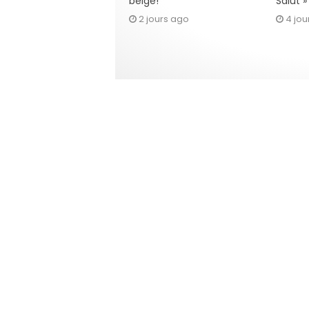
belge!
Salut 
2 jours ago
4 jou