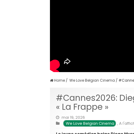
Home
/
We Love Belgian Cinema
/
#Cannes2
#Cannes2026: Dieg
« La Frappe »
mai 19, 2026
We Love Belgian Cinema
,
A l'affi
Le jeune comédien belge Diego Mur