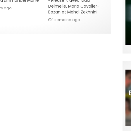
» d’Emmanuel Marre
« Please », avec Maxi
Delmelle, Maria Cavalier-
rs ago
Bazan et Mehdi Zekhnini
1 semaine ago