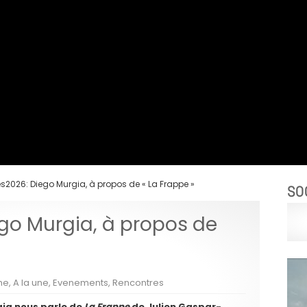
026: Diego Murgia, à propos de « La Frappe »
SO
o Murgia, à propos de
che
,
A la une
,
Evenements
,
Rencontres
gia nous parle de
La Frappe
de Julien Gaspar-