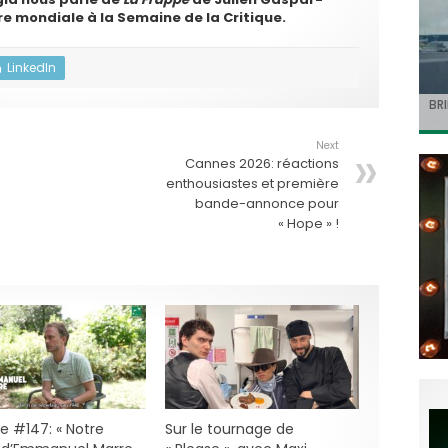
re mondiale à la Semaine de la Critique.
LinkedIn
Jo
BRI
« C
Ca
« T
ret
Hol
Ma
dol
du 
l’a
Next
Cannes 2026: réactions
enthousiastes et première
bande-annonce pour
« Hope » !
e #147: « Notre
Sur le tournage de