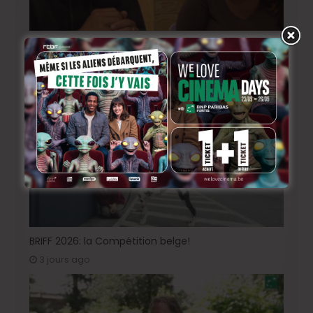
BRIFF Express: Tom Adjibi et Adéola Hawna, « Ceci
n’est pas un film français ».
17 heures ago
BRIFF 2026: la Compétition belge!
3 jours ago