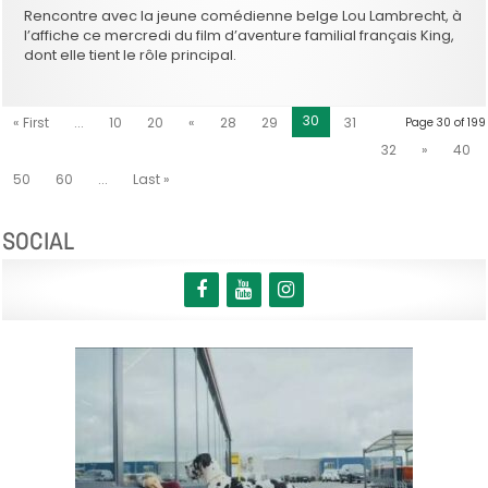
Rencontre avec la jeune comédienne belge Lou Lambrecht, à
l’affiche ce mercredi du film d’aventure familial français King,
dont elle tient le rôle principal.
30
« First
...
10
20
«
28
29
31
Page 30 of 199
32
»
40
50
60
...
Last »
SOCIAL