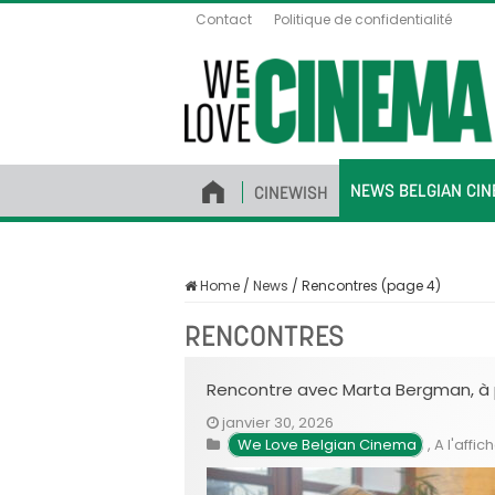
Contact
Politique de confidentialité
NEWS BELGIAN CI
CINEWISH
Home
/
News
/
Rencontres (page 4)
RENCONTRES
Rencontre avec Marta Bergman, à pr
janvier 30, 2026
We Love Belgian Cinema
,
A l'affic