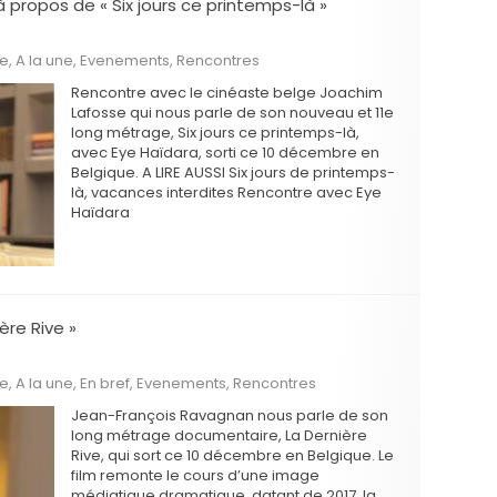
propos de « Six jours ce printemps-là »
he
,
A la une
,
Evenements
,
Rencontres
Rencontre avec le cinéaste belge Joachim
Lafosse qui nous parle de son nouveau et 11e
long métrage, Six jours ce printemps-là,
avec Eye Haïdara, sorti ce 10 décembre en
Belgique. A LIRE AUSSI Six jours de printemps-
là, vacances interdites Rencontre avec Eye
Haïdara
ère Rive »
he
,
A la une
,
En bref
,
Evenements
,
Rencontres
Jean-François Ravagnan nous parle de son
long métrage documentaire, La Dernière
Rive, qui sort ce 10 décembre en Belgique. Le
film remonte le cours d’une image
médiatique dramatique, datant de 2017, la