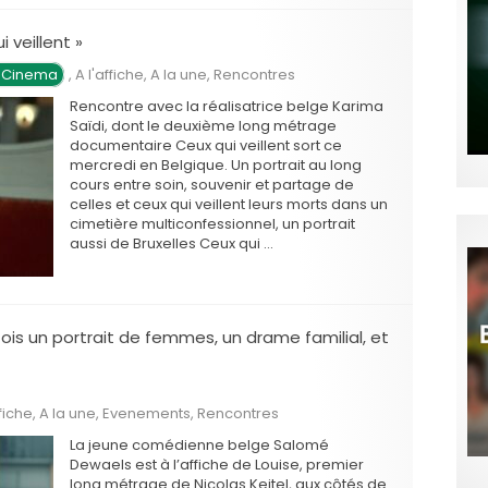
 veillent »
n Cinema
,
A l'affiche
,
A la une
,
Rencontres
Rencontre avec la réalisatrice belge Karima
Saïdi, dont le deuxième long métrage
documentaire Ceux qui veillent sort ce
mercredi en Belgique. Un portrait au long
cours entre soin, souvenir et partage de
celles et ceux qui veillent leurs morts dans un
cimetière multiconfessionnel, un portrait
aussi de Bruxelles Ceux qui …
fois un portrait de femmes, un drame familial, et
ffiche
,
A la une
,
Evenements
,
Rencontres
La jeune comédienne belge Salomé
Dewaels est à l’affiche de Louise, premier
long métrage de Nicolas Keitel, aux côtés de