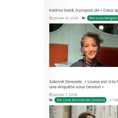
Karima Saïdi, à propos de « Ceux qui
janvier 19, 2026
We Love Belgia
Salomé Dewaels : « Louise est à la 
une enquête sous tension »
janvier 7, 2026
 We Love Worldwide Cinema
,
A l'a