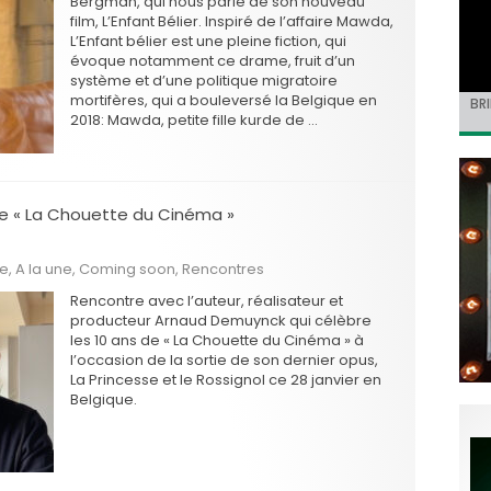
Bergman, qui nous parle de son nouveau
film, L’Enfant Bélier. Inspiré de l’affaire Mawda,
L’Enfant bélier est une pleine fiction, qui
évoque notamment ce drame, fruit d’un
système et d’une politique migratoire
mortifères, qui a bouleversé la Belgique en
BRI
« C
Ca
« T
« N
2018: Mawda, petite fille kurde de …
Hol
Ma
dol
de 
l’a
de « La Chouette du Cinéma »
he
,
A la une
,
Coming soon
,
Rencontres
Rencontre avec l’auteur, réalisateur et
producteur Arnaud Demuynck qui célèbre
les 10 ans de « La Chouette du Cinéma » à
l’occasion de la sortie de son dernier opus,
La Princesse et le Rossignol ce 28 janvier en
Belgique.