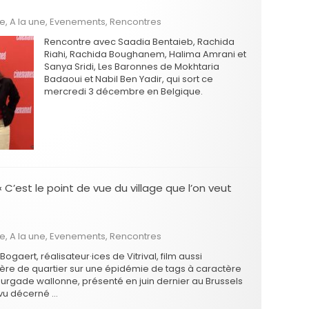
he
,
A la une
,
Evenements
,
Rencontres
Rencontre avec Saadia Bentaieb, Rachida
Riahi, Rachida Boughanem, Halima Amrani et
Sanya Sridi, Les Baronnes de Mokhtaria
Badaoui et Nabil Ben Yadir, qui sort ce
mercredi 3 décembre en Belgique.
 C’est le point de vue du village que l’on veut
he
,
A la une
,
Evenements
,
Rencontres
ogaert, réalisateur·ices de Vitrival, film aussi
ière de quartier sur une épidémie de tags à caractère
ourgade wallonne, présenté en juin dernier au Brussels
t vu décerné …