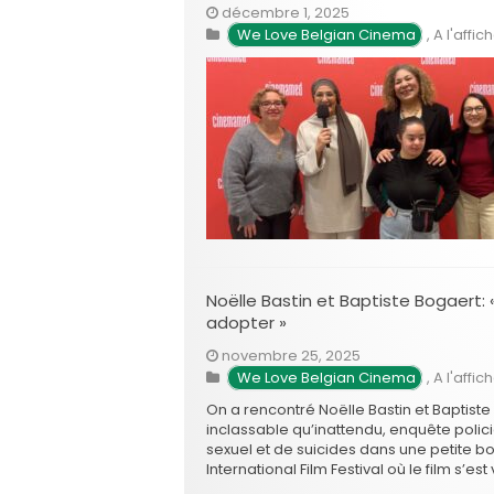
décembre 1, 2025
We Love Belgian Cinema
,
A l'affic
Noëlle Bastin et Baptiste Bogaert: «
adopter »
novembre 25, 2025
We Love Belgian Cinema
,
A l'affic
On a rencontré Noëlle Bastin et Baptiste B
inclassable qu’inattendu, enquête polic
sexuel et de suicides dans une petite b
International Film Festival où le film s’es