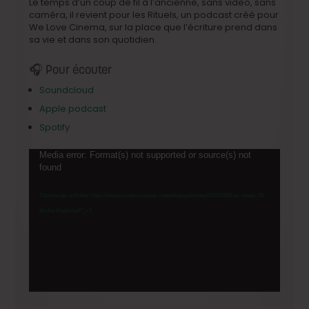
Le temps d’un coup de fil à l’ancienne, sans video, sans
caméra, il revient pour les Rituels, un podcast créé pour
We Love Cinema, sur la place que l’écriture prend dans
sa vie et dans son quotidien.
🎧 Pour écouter
Soundcloud
Apple podcast
Spotify
Lecteur
Media error: Format(s) not supported or source(s) not
found
vidéo
Télécharger le fichier: https://welovecinema.be/wp-content/uploads/sites/2/2026/06/Les-rituels-45-
Micha-Wald.mp4?_=1