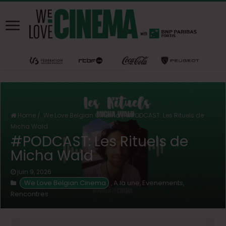
Home
/
We Love Belgian Cinema
/
#PODCAST: Les Rituels de
Micha Wald
#PODCAST: Les Rituels de
Micha Wald
juin 9, 2026
We Love Belgian Cinema
A la une
Evenements
,
,
,
Rencontres