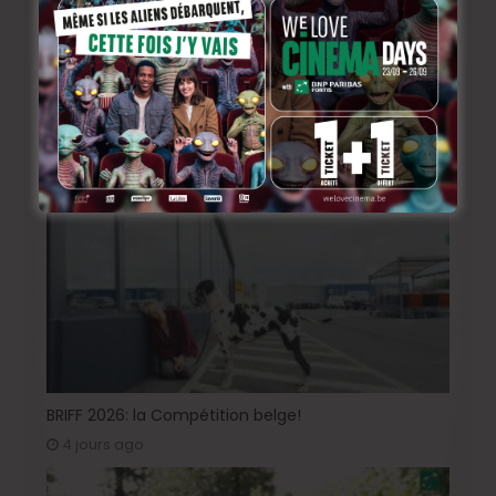
BRIFF Express: Tom Adjibi et Adéola Hawna, « Ceci
n’est pas un film français ».
2 jours ago
BRIFF 2026: la Compétition belge!
4 jours ago