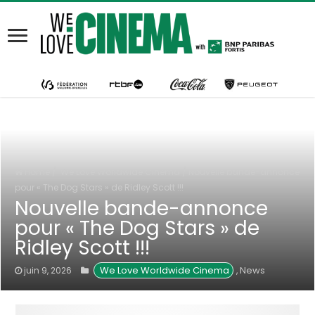
Home
/
We Love Worldwide Cinema
/
Nouvelle bande-annonce
pour « The Dog Stars » de Ridley Scott !!!
Nouvelle bande-annonce
pour « The Dog Stars » de
Ridley Scott !!!
 We Love Worldwide Cinema
News
juin 9, 2026
,