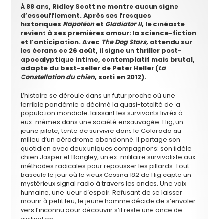
À 88 ans, Ridley Scott ne montre aucun signe
d’essoufflement. Après ses fresques
historiques
Napoléon
et
Gladiator II
, le cinéaste
revient à ses premières amour: la science-fiction
et l’anticipation. Avec
The Dog Stars
, attendu sur
les écrans ce 26 août, il signe un thriller post-
apocalyptique intime, contemplatif mais brutal,
adapté du best-seller de Peter Heller (
La
Constellation du chien
, sorti en 2012).
L’histoire se déroule dans un futur proche où une
terrible pandémie a décimé la quasi-totalité de la
population mondiale, laissant les survivants livrés à
eux-mêmes dans une société ensauvagée. Hig, un
jeune pilote, tente de survivre dans le Colorado au
milieu d’un aérodrome abandonné. Il partage son
quotidien avec deux uniques compagnons: son fidèle
chien Jasper et Bangley, un ex-militaire survivaliste aux
méthodes radicales pour repousser les pillards. Tout
bascule le jour où le vieux Cessna 182 de Hig capte un
mystérieux signal radio à travers les ondes. Une voix
humaine, une lueur d’espoir. Refusant de se laisser
mourir à petit feu, le jeune homme décide de s’envoler
vers l’inconnu pour découvrir s’il reste une once de
civilisation.