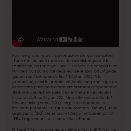
Pour ce grand retour, la production s’organise autour
d’une équipe bien rodée et de voix historiques. À la
réalisation, on retrouve John C. Donkin, qui connaît bien
l’univers puisqu’ il avait déjà réalisé le spin-off
L’Âge de
glace : Les Aventures de Buck Wild
en 2022. A la
production, c’est le premier véritable long-métrage de
la branche principale à être entièrement chapeauté et
distribué par Disney, suite à la fermeture des studios
historiques Blue Sky en 2021. Une référence, cela dit !
Rayon casting vocal (VO), les piliers répondent à
nouveau présents. Puisque Ray Romano (Manny), John
Leguizamo (Sid), Denis Leary (Diego) et Queen Latifah
(Ellie) reprennent tous leurs rôles phares.
Et Scrat ? Rassurez-vous, le célèbre écureuil fêlé et son