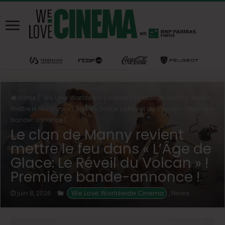
Home
/
We Love Worldwide Cinema
/
Le clan de Manny revient
mettre le feu dans « L’Âge de Glace: Le Réveil du Volcan » ! Première
bande-annonce !
Le clan de Manny revient
mettre le feu dans « L’Âge de
Glace: Le Réveil du Volcan » !
Première bande-annonce !
 We Love Worldwide Cinema
News
juin 8, 2026
,