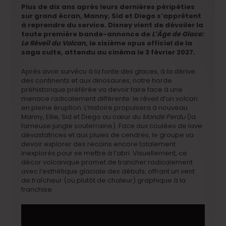
Plus de dix ans après leurs dernières péripéties
sur grand écran, Manny, Sid et Diego s’apprêtent
à reprendre du service. Disney vient de dévoiler la
toute première bande-annonce de
L’Âge de Glace:
Le Réveil du Volcan
, le sixième opus officiel de la
saga culte, attendu au cinéma le 3 février 2027.
Après avoir survécu à la fonte des glaces, à la dérive
des continents et aux dinosaures, notre horde
préhistorique préférée va devoir faire face à une
menace radicalement différente: le réveil d’un volcan
en pleine éruption. L’histoire propulsera à nouveau
Manny, Ellie, Sid et Diego au cœur du
Monde Perdu
(la
fameuse jungle souterraine). Face aux coulées de lave
dévastatrices et aux pluies de cendres, le groupe va
devoir explorer des recoins encore totalement
inexplorés pour se mettre à l’abri. Visuellement, ce
décor volcanique promet de trancher radicalement
avec l’esthétique glaciale des débuts, offrant un vent
de fraîcheur (ou plutôt de chaleur) graphique à la
franchise.