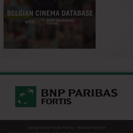
Designed by
Poids Plume
- Web by
Point Be