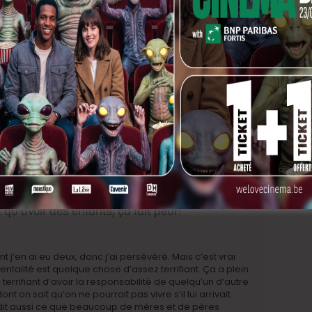
ls de la comédie?
 centrés autour de femmes un peu bancales, un peu
es Ha
par exemple, des personnages qui me plaisent
e personnage féminin est central, et ça, c’est très rare
s, dans la vie j’ai des réactions face aux pigeons qui
surdes, qui moi ne me font pas rire, mais les gens
p. Il me suffisait de remplacer le pigeons par des
également d’aborder des thématiques plus
qu’avoir des enfants, ça fait peur!
t j’en ai eu deux, donc j’ai persévéré. Mais c’est vrai
entalité est quelque chose d’assez terrifiant. Ça a plein
terrifiant d’avoir la responsabilité de quelqu’un d’autre
t on sait qu’on ne pourrait pas vivre s’il lui arrivait
it aussi ce que beaucoup de mères et de pères