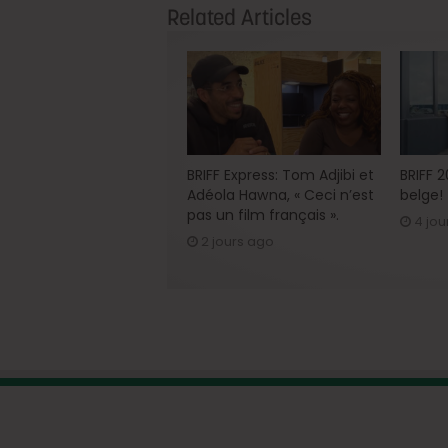
Related Articles
BRIFF Express: Tom Adjibi et
BRIFF 
Adéola Hawna, « Ceci n’est
belge!
pas un film français ».
4 jou
2 jours ago