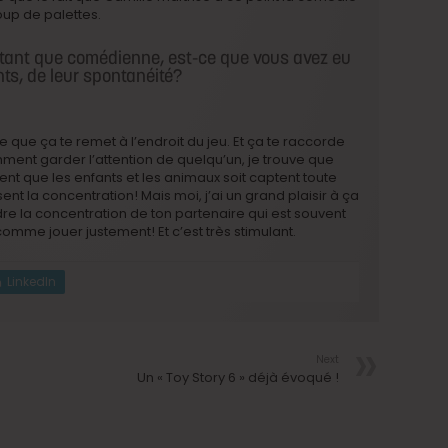
oup de palettes.
 tant que comédienne, est-ce que vous avez eu
ts, de leur spontanéité?
 que ça te remet à l’endroit du jeu. Et ça te raccorde
omment garder l’attention de quelqu’un, je trouve que
ent que les enfants et les animaux soit captent toute
ssent la concentration! Mais moi, j’ai un grand plaisir à ça
dre la concentration de ton partenaire qui est souvent
comme jouer justement! Et c’est très stimulant.
LinkedIn
Next
Un « Toy Story 6 » déjà évoqué !