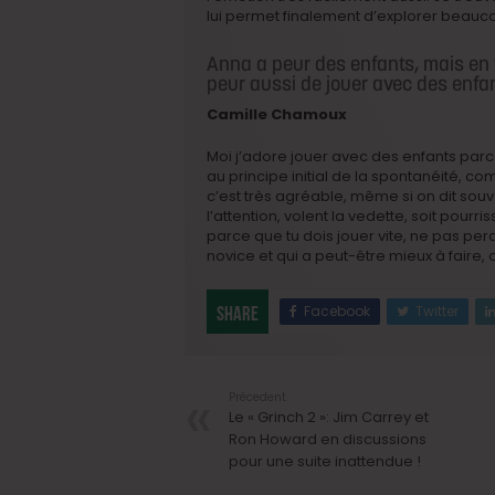
lui permet finalement d’explorer beauc
Anna a peur des enfants, mais en
peur aussi de jouer avec des enfan
Camille Chamoux
Moi j’adore jouer avec des enfants parce
au principe initial de la spontanéité, c
c’est très agréable, même si on dit souv
l’attention, volent la vedette, soit pourri
parce que tu dois jouer vite, ne pas per
novice et qui a peut-être mieux à faire, 
Facebook
Twitter
Share
Précedent
Le « Grinch 2 »: Jim Carrey et
Ron Howard en discussions
pour une suite inattendue !