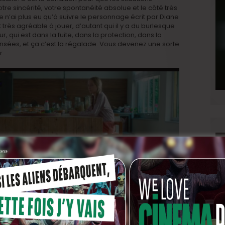
tre sincérité, votre spontanéité absolue et le côté très
 je n’ai plus eu qu’à suivre le personnage écrit par Diane
t très agréable à jouer, d’autant qui il y a du burlesque
 qui est dans la fuite, dans la protection, dans la
ensées, et ça c’est la régalade. Vous devenez une sorte
r.