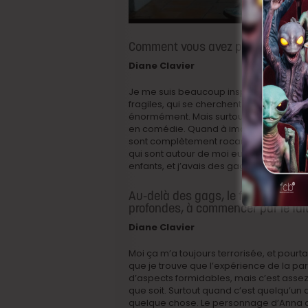
Comment vous avez pensé les outi
Diane Clavier
Je me suis beaucoup inspirée de films
fragiles, qui se cherchent comme
Franc
énormément. Mais surtout, des films où l
en comédie. Quand à imaginer les blague
sont complètement rocambolesques et ab
qui sont autour de moi eux rient beaucou
enfants, et j’avais des gags
(rires)
.
Au-delà des gags, le film permet 
profondes, à commencer par le fait 
Diane Clavier
Moi ça m’a toujours terrorisée, et pourtan
que je trouve que l’expérience de la par
d’aspects formidables, mais c’est assez 
que soit. Surtout quand c’est quelqu’un don
quelque chose. Le personnage d’Anna d