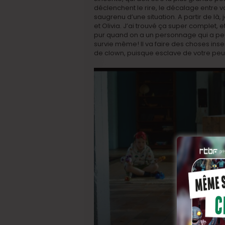
déclenchent le rire, le décalage entre vo
saugrenu d’une situation. A partir de là,
et Olivia. J’ai trouvé ça super complet, e
pur quand on a un personnage qui a peur,
survie même! Il va faire des choses ins
de clown, puisque esclave de votre peu