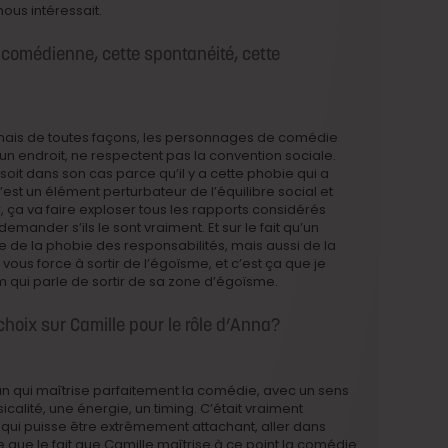
nous intéressait.
e comédienne, cette spontanéité, cette
e, mais de toutes façons, les personnages de comédie
à un endroit, ne respectent pas la convention sociale.
 soit dans son cas parce qu’il y a cette phobie qui a
est un élément perturbateur de l’équilibre social et
ça va faire exploser tous les rapports considérés
nder s’ils le sont vraiment. Et sur le fait qu’un
arle de la phobie des responsabilités, mais aussi de la
vous force à sortir de l’égoïsme, et c’est ça que je
film qui parle de sortir de sa zone d’égoïsme.
hoix sur Camille pour le rôle d’Anna?
un qui maîtrise parfaitement la comédie, avec un sens
icalité, une énergie, un timing. C’était vraiment
qui puisse être extrêmement attachant, aller dans
ve que le fait que Camille maîtrise à ce point la comédie