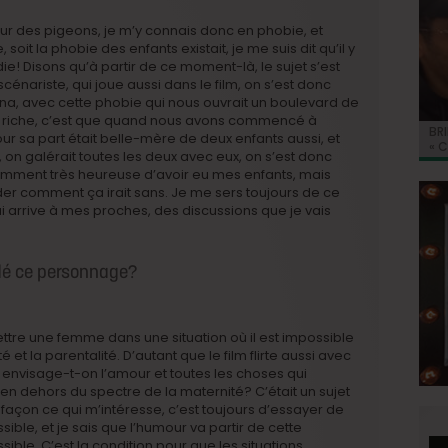
ur des pigeons, je m’y connais donc en phobie, et
oit la phobie des enfants existait, je me suis dit qu’il y
die! Disons qu’à partir de ce moment-là, le sujet s’est
énariste, qui joue aussi dans le film, on s’est donc
na, avec cette phobie qui nous ouvrait un boulevard de
it riche, c’est que quand nous avons commencé à
BRI
Jo
BRI
« C
Ca
pour sa part était belle-mère de deux enfants aussi, et
« C
ret
Hol
Ma
on galérait toutes les deux avec eux, on s’est donc
du 
demment très heureuse d’avoir eu mes enfants, mais
der comment ça irait sans. Je me sers toujours de ce
ui arrive à mes proches, des discussions que je vais
dé ce personnage?
ettre une femme dans une situation où il est impossible
 et la parentalité. D’autant que le film flirte aussi avec
nvisage-t-on l’amour et toutes les choses qui
n dehors du spectre de la maternité? C’était un sujet
e façon ce qui m’intéresse, c’est toujours d’essayer de
ible, et je sais que l’humour va partir de cette
ssible. C’est la condition pour que les situations