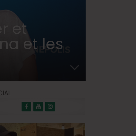
r et
a et les
CIAL