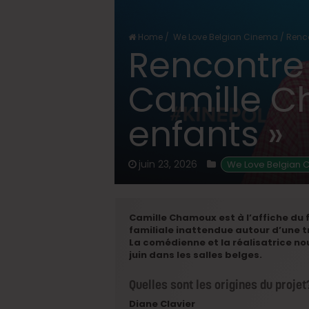
Home
/
We Love Belgian Cinema
/
Renco
Rencontre 
Camille C
enfants »
juin 23, 2026
We Love Belgian 
Camille Chamoux est à l’affiche du f
familiale inattendue autour d’une t
La comédienne et la réalisatrice nou
juin dans les salles belges.
Quelles sont les origines du projet
Diane Clavier