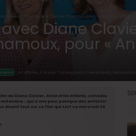
ntre avec Diane Clavier et Camille Chamoux, pour « Anna et les enfants »
avec Diane Clavie
hamoux, pour « Ann
,
,
,
,
,
Cinema
A l'affiche
A la une
Coming soon
Evenements
Rencontres
SO
ilm de Diane Clavier,
Anna et les enfants
, comédie
rentenaire… qui a une peur panique des enfants!
s disent tout sur ce film qui sort ce mercredi 24
?