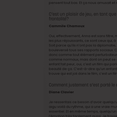
pensent tout bas. Et ça nous amusait et 
C’est un plaisir de jeu, en tant qu
frontalité?
Cammile Chamoux
Oui, effectivement, Anna est sans filtr
les plus réjouissants, ce sont ceux qui, 
Soit parce qu’ils n’ont pas la diplomatie,
bouleversé tous ses rapports sociaux. C’
donc comme tout élément perturbateur, 
comme normaux, mais dont on peut se dema
enfant fait peur, oui, c’est un film qui p
beauté de ça. C’est-à-dire qu’un enfant 
trouve qui est joli dans le film, c’est un 
Comment justement s’est porté le c
Diane Clavier
Je ressentais ce besoin d’avoir quelqu’
aigu voilà du rythme, qui a une vraie mus
essentiel. Et en même temps, quelqu’un 
l’émotion très facilement aussi. Je trou