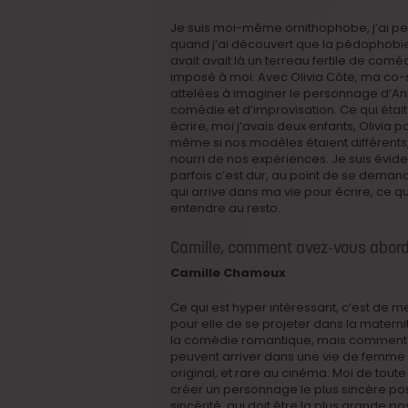
Je suis moi-même ornithophobe, j’ai pe
quand j’ai découvert que la pédophobie, s
avait avait là un terreau fertile de comé
imposé à moi. Avec Olivia Côte, ma co-sc
attelées à imaginer le personnage d’An
comédie et d’improvisation. Ce qui éta
écrire, moi j’avais deux enfants, Olivia 
même si nos modèles étaient différents, 
nourri de nos expériences. Je suis évi
parfois c’est dur, au point de se deman
qui arrive dans ma vie pour écrire, ce q
entendre au resto.
Camille, comment avez-vous abor
Camille Chamoux
Ce qui est hyper intéressant, c’est de m
pour elle de se projeter dans la maternité
la comédie romantique, mais comment e
peuvent arriver dans une vie de femme e
original, et rare au cinéma. Moi de tout
créer un personnage le plus sincère poss
sincérité, qui doit être la plus grande po