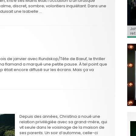
en, Entre ses Mains était l’occasion d’un brusque
calme, discret, sombre; volontiers inquiétant. Dans une
 séduisait une Isabelle …
Jo
BRI
« C
Ca
« T
ret
Hol
Ma
dol
du 
l’a
is de janvier avec Rundskop/Tête de Bœuf, le thriller
néma flamand a marqué une petite pause. À tel point que
 était encore diffusé sur les écrans. Mais ça va
Depuis des années, Christina a noué une
relation privilégiée avec sa grand-mère, qui
vit seule dans le voisinage de la maison de
ses parents. Un soir d’automne, celle-ci