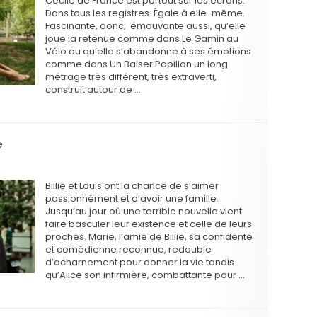
Cécile de France est partout sur les écrans.
Dans tous les registres. Égale à elle-même.
Fascinante, donc; émouvante aussi, qu’elle
joue la retenue comme dans Le Gamin au
Vélo ou qu’elle s’abandonne à ses émotions
comme dans Un Baiser Papillon un long
métrage très différent, très extraverti,
construit autour de …
e
Billie et Louis ont la chance de s’aimer
passionnément et d’avoir une famille.
Jusqu’au jour où une terrible nouvelle vient
faire basculer leur existence et celle de leurs
proches. Marie, l’amie de Billie, sa confidente
et comédienne reconnue, redouble
d’acharnement pour donner la vie tandis
qu’Alice son infirmière, combattante pour …