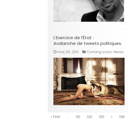
L’Exercice de l’État :
Avalanche de tweets politiques.
mai 20, 2011
Coming soon
,
News
« First
...
110
120
130
«
138