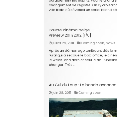
durablement les esprits. Pour le grand B
changement de registre. On l’y croisait 
ville triste où sévissait un serial killer, il
L’autre cinéma belge
Preview 2011/2012 [1/6]
juillet 29, 2011
Coming soon
,
News
Après un démarrage tonitruant dès le mo
rural qui a secoué le box-office, le ci
le week-end dernier seul le dit-Rundskop
changer. Très …
Au Cul du Loup : La bande annonce
juin 28, 2011
Coming soon