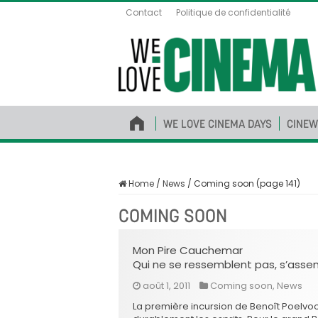
Contact
Politique de confidentialité
WE LOVE CINEMA DAYS
CINEW
Home
/
News
/
Coming soon (page 141)
COMING SOON
Mon Pire Cauchemar
Qui ne se ressemblent pas, s’assem
août 1, 2011
Coming soon
,
News
La première incursion de Benoît Poelvo