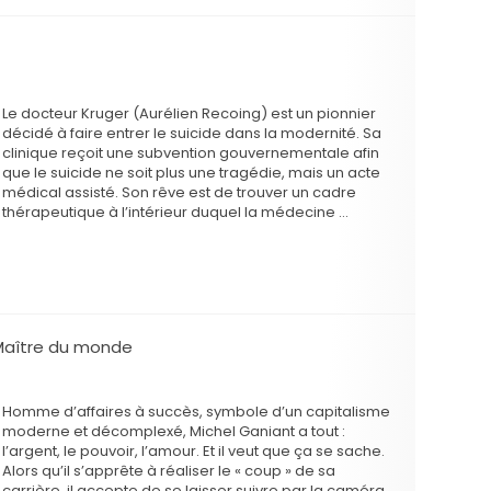
Le docteur Kruger (Aurélien Recoing) est un pionnier
décidé à faire entrer le suicide dans la modernité. Sa
clinique reçoit une subvention gouvernementale afin
que le suicide ne soit plus une tragédie, mais un acte
médical assisté. Son rêve est de trouver un cadre
thérapeutique à l’intérieur duquel la médecine …
, Maître du monde
Homme d’affaires à succès, symbole d’un capitalisme
moderne et décomplexé, Michel Ganiant a tout :
l’argent, le pouvoir, l’amour. Et il veut que ça se sache.
Alors qu’il s’apprête à réaliser le « coup » de sa
carrière, il accepte de se laisser suivre par la caméra