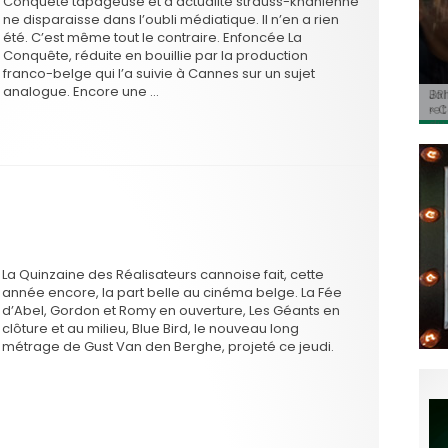
Conquête tapageuse et d’actualité strauss-khanienne
ne disparaisse dans l’oubli médiatique. Il n’en a rien
été. C’est même tout le contraire. Enfoncée La
Conquête, réduite en bouillie par la production
franco-belge qui l’a suivie à Cannes sur un sujet
analogue. Encore une …
BRI
Jo
BRI
« C
Ca
« C
ret
Hol
Ma
du 
La Quinzaine des Réalisateurs cannoise fait, cette
année encore, la part belle au cinéma belge. La Fée
d’Abel, Gordon et Romy en ouverture, Les Géants en
clôture et au milieu, Blue Bird, le nouveau long
métrage de Gust Van den Berghe, projeté ce jeudi.