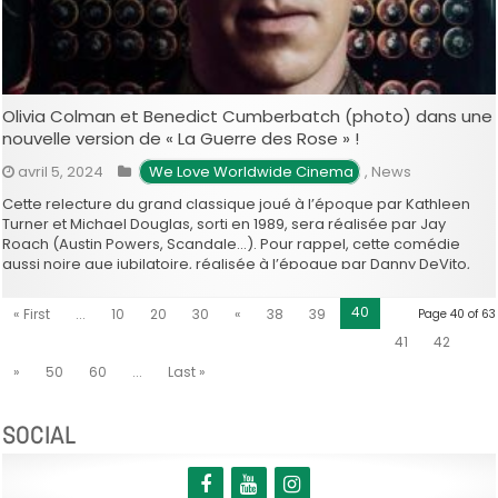
Olivia Colman et Benedict Cumberbatch (photo) dans une
nouvelle version de « La Guerre des Rose » !
avril 5, 2024
 We Love Worldwide Cinema
,
News
Cette relecture du grand classique joué à l’époque par Kathleen
Turner et Michael Douglas, sorti en 1989, sera réalisée par Jay
Roach (Austin Powers, Scandale…). Pour rappel, cette comédie
aussi noire que jubilatoire, réalisée à l’époque par Danny DeVito,
voyait Kathleen Turner et Michael Douglas camper deux époux dont
le …
40
« First
...
10
20
30
«
38
39
Page 40 of 63
41
42
»
50
60
...
Last »
SOCIAL