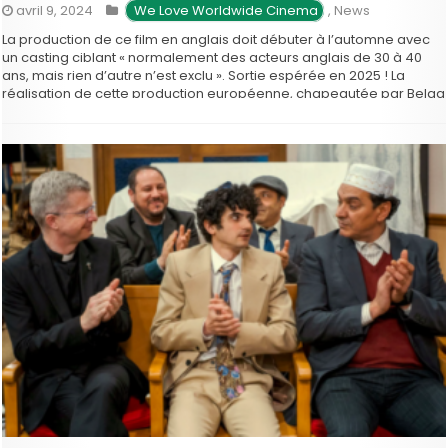
avril 9, 2024
 We Love Worldwide Cinema
,
News
La production de ce film en anglais doit débuter à l’automne avec
un casting ciblant « normalement des acteurs anglais de 30 à 40
ans, mais rien d’autre n’est exclu ». Sortie espérée en 2025 ! La
réalisation de cette production européenne, chapeautée par Belga
Films Group, sera dans les mains du cinéaste français …