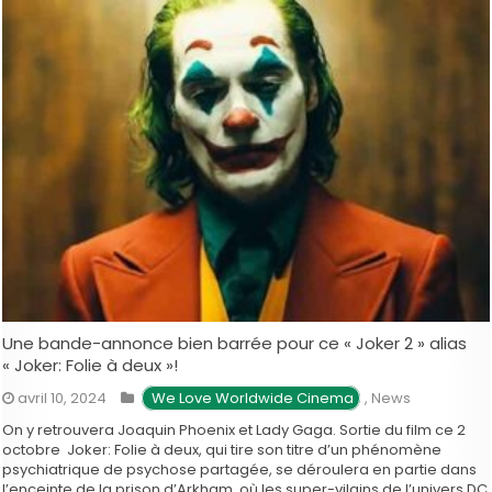
Une bande-annonce bien barrée pour ce « Joker 2 » alias
« Joker: Folie à deux »!
avril 10, 2024
 We Love Worldwide Cinema
,
News
On y retrouvera Joaquin Phoenix et Lady Gaga. Sortie du film ce 2
octobre Joker: Folie à deux, qui tire son titre d’un phénomène
psychiatrique de psychose partagée, se déroulera en partie dans
l’enceinte de la prison d’Arkham, où les super-vilains de l’univers DC