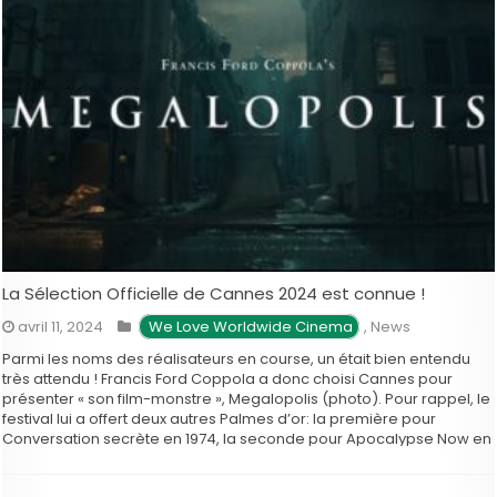
La Sélection Officielle de Cannes 2024 est connue !
avril 11, 2024
 We Love Worldwide Cinema
,
News
Parmi les noms des réalisateurs en course, un était bien entendu
très attendu ! Francis Ford Coppola a donc choisi Cannes pour
présenter « son film-monstre », Megalopolis (photo). Pour rappel, le
festival lui a offert deux autres Palmes d’or: la première pour
Conversation secrète en 1974, la seconde pour Apocalypse Now en
1979. …