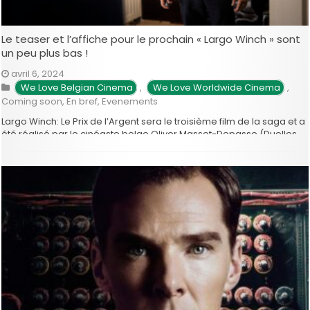
Le teaser et l’affiche pour le prochain « Largo Winch » sont
un peu plus bas !
avril 6, 2024
We Love Belgian Cinema
,
 We Love Worldwide Cinema
,
Coming soon
,
En bref
,
Evenements
Largo Winch: Le Prix de l’Argent sera le troisième film de la saga et a
été réalisé par le cinéaste belge Oliver Masset-Depasse (Duelles,
Illégal…). On vous dévoile le teaser en vidéo ainsi que l’affiche
officielles en exclusivité pour une sortie du film ce 7 août ! L’histoire
de ce …