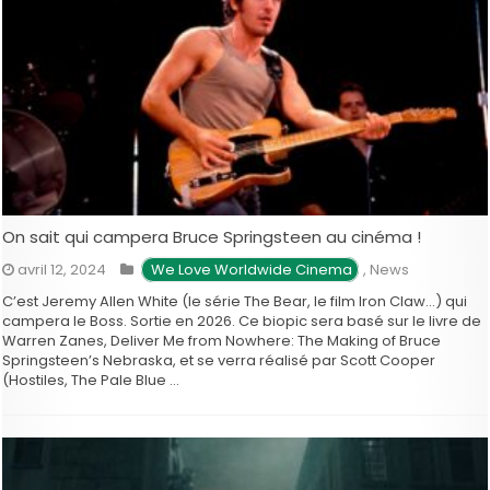
On sait qui campera Bruce Springsteen au cinéma !
avril 12, 2024
 We Love Worldwide Cinema
,
News
C’est Jeremy Allen White (le série The Bear, le film Iron Claw…) qui
campera le Boss. Sortie en 2026. Ce biopic sera basé sur le livre de
Warren Zanes, Deliver Me from Nowhere: The Making of Bruce
Springsteen’s Nebraska, et se verra réalisé par Scott Cooper
(Hostiles, The Pale Blue …