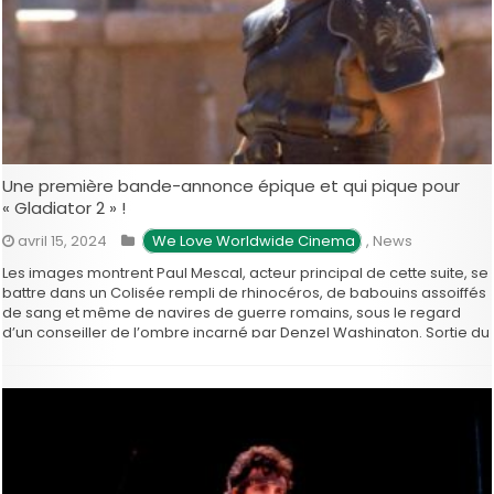
Une première bande-annonce épique et qui pique pour
« Gladiator 2 » !
avril 15, 2024
 We Love Worldwide Cinema
,
News
Les images montrent Paul Mescal, acteur principal de cette suite, se
battre dans un Colisée rempli de rhinocéros, de babouins assoiffés
de sang et même de navires de guerre romains, sous le regard
d’un conseiller de l’ombre incarné par Denzel Washington. Sortie du
film le 20 novembre ! Après Russell Crowe …