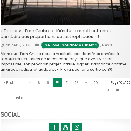
« Digger » : Tom Cruise et Iñárritu promettent une «
comédie aux proportions catastrophiques » !
janvier 7, 2026
 We Love Worldwide Cinema
,
News
Alors que Tom Cruise nous a habitués ces dernières années à
repousser les limites de la cascade physique avec Mission:
Impossible, son prochain projet, intitulé Digger, s’annonce comme
un virage radical et audacieux. Prévu pour une sortie ce 30
septembre, le film marque la collaboration inédite entre la star
d’Hollywood et …
10
« First
...
«
8
9
11
12
»
20
Page 10 of 63
30
40
...
Last »
SOCIAL