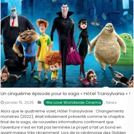
Un cinquième épisode pour la saga « Hôtel Transylvania » !
janvier 15, 2026
 We Love Worldwide Cinema
,
News
Alors que le quatrième volet, Hôtel Transylvanie : Changements
monstres (2022), était initialement présenté comme le chapitre
final de la saga, de nouvelles informations confirment que
l’aventure n’est en fait pas terminée Le projet a fait un bond en
avant majeur très récemment. Lors de la cérémonie des Golden