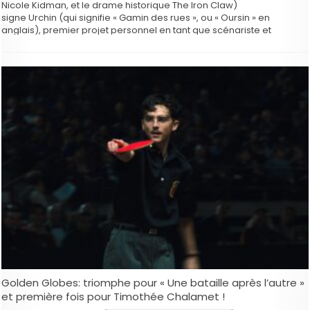
Nicole Kidman, et le drame historique The Iron Claw)
signe Urchin (qui signifie « Gamin des rues », ou « Oursin » en
anglais), premier projet personnel en tant que scénariste et
réalisateur. Un trailer vient d’arriver… Le …
Golden Globes: triomphe pour « Une bataille après l’autre »
et première fois pour Timothée Chalamet !