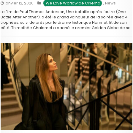
janvier 12, 2026
 We Love Worldwide Cinema
,
News
Le film de Paul Thomas Anderson, Une bataille après l’autre (One
Battle After Another), a été le grand vainqueur de la soirée avec 4
trophées, suivi de près par le drame historique Hamnet. Et de son
côté, Thimothée Chalamet a gagné le premier Golden Globe de sa
carrière pour son interprétation dans Mary …