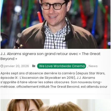
J.J. Abrams signera son grand retour avec « The Great
Beyond »
janvier 20, 2026
 We Love Worldwide Cinema
,
News
Après sept ans d’absence derrière la caméra (depuis Star Wars,
épisode IX : L’Ascension de Skywalker en 2019), J.J. Abrams
s’apprête à faire vibrer les salles obscures. Son nouveau long-
métrage, officiellement intitulé The Great Beyond, est attendu pour
le 18 novembre prochain. Longtemps connu sous le nom de code
secret Ghostwriter, le film a …