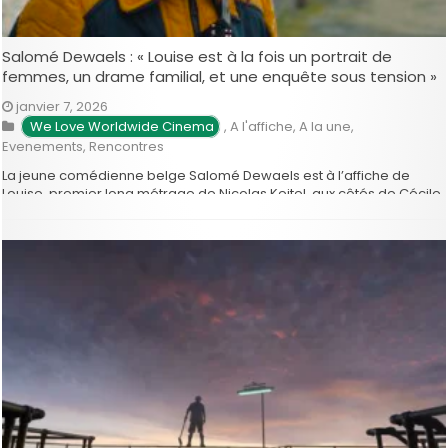
Salomé Dewaels : « Louise est à la fois un portrait de
femmes, un drame familial, et une enquête sous tension »
janvier 7, 2026
 We Love Worldwide Cinema
,
A l'affiche
,
A la une
,
Evenements
,
Rencontres
La jeune comédienne belge Salomé Dewaels est à l’affiche de
Louise, premier long métrage de Nicolas Keitel, aux côtés de Cécile
de France et Diane Rouxel, qui sort ce 7 janvier en Belgique. Elle
nous parle de ce rôle dans lequel elle a dû composer un double
personnage, à la …