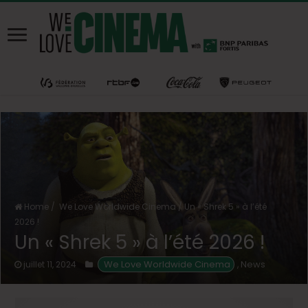
Home
/
We Love Worldwide Cinema
/
Un « Shrek 5 » à l’été
2026 !
Un « Shrek 5 » à l’été 2026 !
 We Love Worldwide Cinema
News
juillet 11, 2024
,