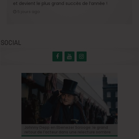
et devient le plus grand succès de l’année !
5 jours ago
SOCIAL
BRIFF Express: Tom Adjibi et Adéola Hawna,
Johnny Depp en Ebenezer Scrooge: le grand
BRIFF 2026: la Compétition belge!
« Coyote vs. Acme », le film maudit de
Capsule #147: « Notre Salut » d’Emmanuel
« Ceci n’est pas un film français ».
retour de l’acteur dans une relecture sombre
Hollywood a enfin une date de sortie !
Marre
du classique de Dickens !