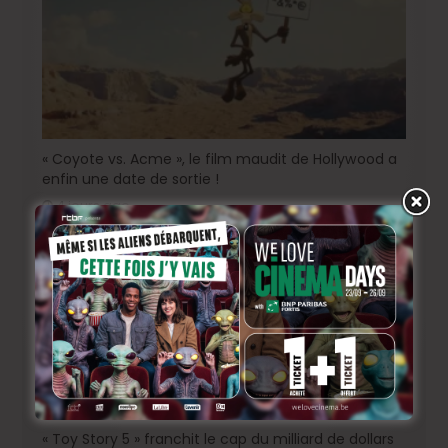
« Coyote vs. Acme », le film maudit de Hollywood a
enfin une date de sortie !
4 jours ago
« Toy Story 5 » franchit le cap du milliard de dollars