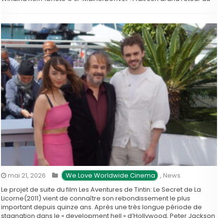
long-métrage. Présenté hors compétition au Festival de Cannes,
son nouveau film …
mai 21, 2026
 We Love Worldwide Cinema
,
News
Le projet de suite du film Les Aventures de Tintin: Le Secret de La
Licorne(2011) vient de connaître son rebondissement le plus
important depuis quinze ans. Après une très longue période de
stagnation dans le « development hell » d’Hollywood, Peter Jackson