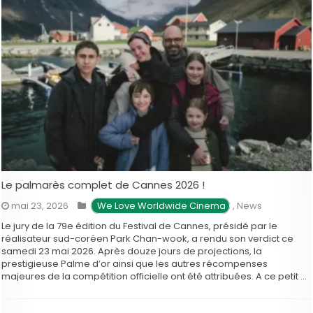
Le palmarès complet de Cannes 2026 !
mai 23, 2026
 We Love Worldwide Cinema
,
News
Le jury de la 79e édition du Festival de Cannes, présidé par le
réalisateur sud-coréen Park Chan-wook, a rendu son verdict ce
samedi 23 mai 2026. Après douze jours de projections, la
prestigieuse Palme d’or ainsi que les autres récompenses
majeures de la compétition officielle ont été attribuées. A ce petit …