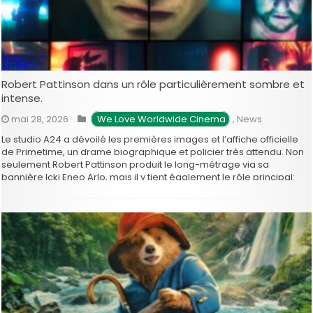
Robert Pattinson dans un rôle particulièrement sombre et
intense.
mai 28, 2026
 We Love Worldwide Cinema
,
News
Le studio A24 a dévoilé les premières images et l’affiche officielle
de Primetime, un drame biographique et policier très attendu. Non
seulement Robert Pattinson produit le long-métrage via sa
bannière Icki Eneo Arlo, mais il y tient également le rôle principal:
celui du célèbre et controversé journaliste de télévision Chris
Hansen. Primetime plonge les …