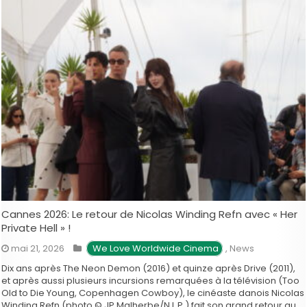
Cannes 2026: Le retour de Nicolas Winding Refn avec « Her
Private Hell » !
mai 21, 2026
 We Love Worldwide Cinema
,
News
Dix ans après The Neon Demon (2016) et quinze après Drive (2011),
et après aussi plusieurs incursions remarquées à la télévision (Too
Old to Die Young, Copenhagen Cowboy), le cinéaste danois Nicolas
Winding Refn (photo © JP.Malherbe/N.L.P.) fait son grand retour au