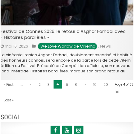
Festival de Cannes 2026: le retour d’Asghar Farhadi avec
« Histoires parallèles »
mai 16, 2026
 We Love Worldwide Cinema
,
News
Le cinéaste iranien Asghar Farhadi, doublement oscarisé et habitué
des honneurs cannois, sera encore de la partie lors de cette 79èm
édition du Festival. Présenté en Compétition officielle, son nouveau
long-métrage, Histoires parallèles, marque son grand retour au
cinéma francophone treize ans après Le Passé. Pour ce nouveau
thriller psychologique et moral, …
4
« First
...
«
2
3
5
6
»
10
20
Page 4 of 63
30
...
Last »
SOCIAL