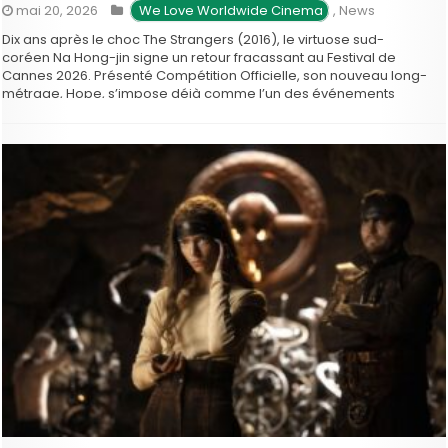
mai 20, 2026
 We Love Worldwide Cinema
,
News
Dix ans après le choc The Strangers (2016), le virtuose sud-
coréen Na Hong-jin signe un retour fracassant au Festival de
Cannes 2026. Présenté Compétition Officielle, son nouveau long-
métrage, Hope, s’impose déjà comme l’un des événements
majeurs de la Croisette, marquant la toute première fois que le
cinéaste concourt pour la Palme d’or (photo © JP.Malherbe/N.L.P.).
…