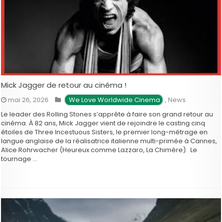
Mick Jagger de retour au cinéma !
mai 26, 2026
 We Love Worldwide Cinema
,
News
Le leader des Rolling Stones s’apprête à faire son grand retour au
cinéma. À 82 ans, Mick Jagger vient de rejoindre le casting cinq
étoiles de Three Incestuous Sisters, le premier long-métrage en
langue anglaise de la réalisatrice italienne multi-primée à Cannes,
Alice Rohrwacher (Heureux comme Lazzaro, La Chimère). Le
tournage …