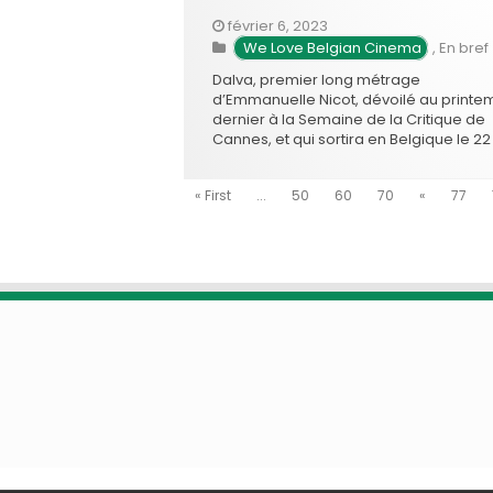
février 6, 2023
We Love Belgian Cinema
,
En bref
Dalva, premier long métrage
d’Emmanuelle Nicot, dévoilé au printe
dernier à la Semaine de la Critique de
Cannes, et qui sortira en Belgique le 22
mars prochain s’est vu deux fois distin
ce week-end! Le jury de la LOOK
« First
...
50
60
70
«
77
Competition!, présidé par Jaco Van
Dormael, et composé de Charlotte
Vandermeersch, …