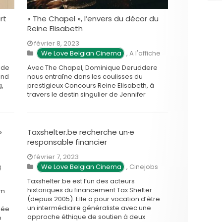
rt
« The Chapel », l’envers du décor du
Reine Elisabeth
u
février 8, 2023
We Love Belgian Cinema
,
A l'affiche
 de
Avec The Chapel, Dominique Deruddere
and
nous entraîne dans les coulisses du
g,
prestigieux Concours Reine Elisabeth, à
travers le destin singulier de Jennifer
Rogiers, pianiste virtuose tourmentée par
e
ses démons intérieurs. A quoi sommes-
nous prêt pour l’amour de l’art? D’ou vient
la vocation, et quel est le rôle de
»
Taxshelter.be recherche un·e
l’entourage dans …
responsable financier
février 7, 2023
g
We Love Belgian Cinema
,
Cinejobs
Taxshelter.be est l’un des acteurs
historiques du financement Tax Shelter
am
(depuis 2005). Elle a pour vocation d’être
un intermédiaire généraliste avec une
lée
approche éthique de soutien à deux
e