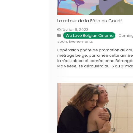
Le retour de la Fête du Court!
février 9, 2023
We Love Belgian Cinema
,
Comin
soon
,
Evenements
L’opération phare de promotion du cou
métrage belge, parrainée cette année
la réalisatrice et comédienne Bérangè
Mc Neese, se déroulera du 15 au 21 ma
streaming, en salles et en télévision. To
d’horizon des grands axes de cette 2e
édition organisée par le Centre du Ci
et de …