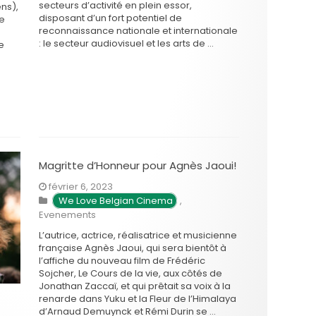
secteurs d’activité en plein essor,
ns),
disposant d’un fort potentiel de
re
reconnaissance nationale et internationale
: le secteur audiovisuel et les arts de …
e
Magritte d’Honneur pour Agnès Jaoui!
février 6, 2023
We Love Belgian Cinema
,
Evenements
L’autrice, actrice, réalisatrice et musicienne
française Agnès Jaoui, qui sera bientôt à
l’affiche du nouveau film de Frédéric
Sojcher, Le Cours de la vie, aux côtés de
Jonathan Zaccaï, et qui prêtait sa voix à la
renarde dans Yuku et la Fleur de l’Himalaya
d’Arnaud Demuynck et Rémi Durin se …