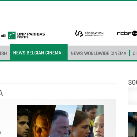
NEWS BELGIAN CINEMA
ISH
NEWS WORLDWIDE CINEMA
C
SO
A
g