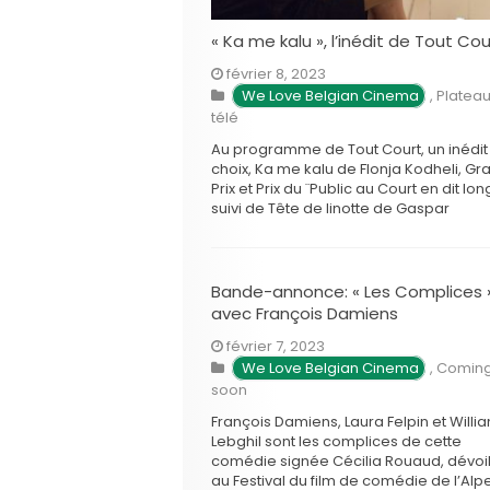
« Ka me kalu », l’inédit de Tout Cou
février 8, 2023
We Love Belgian Cinema
,
Platea
télé
Au programme de Tout Court, un inédit
choix, Ka me kalu de Flonja Kodheli, Gr
Prix et Prix du ¨Public au Court en dit lon
suivi de Tête de linotte de Gaspar
Chabaud. Ka me kalu de Flonja Kodheli
Avec Flonja Kodheli, Ilire Vinga, Mathild
Rault Stela, d’origine albanaise, …
Bande-annonce: « Les Complices 
avec François Damiens
février 7, 2023
We Love Belgian Cinema
,
Comin
soon
François Damiens, Laura Felpin et Willi
Lebghil sont les complices de cette
comédie signée Cécilia Rouaud, dévoi
au Festival du film de comédie de l’Alp