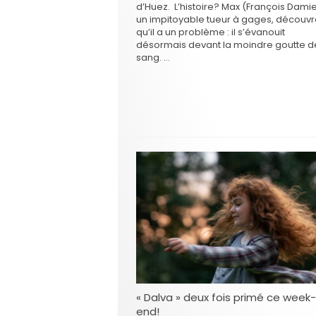
d’Huez. L’histoire? Max (François Damie
un impitoyable tueur à gages, découv
qu’il a un problème : il s’évanouit
désormais devant la moindre goutte d
sang. …
« Dalva » deux fois primé ce week-
end!