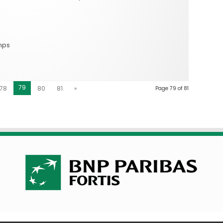
mps
gué
79
78
80
81
»
Page 79 of 81