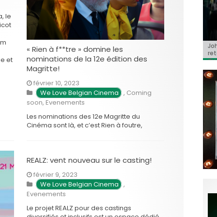
, le
icot
ilm
BRI
Jo
BRI
« C
Ca
« Rien à f**tre » domine les
« C
ret
Hol
Ma
nominations de la 12e édition des
le et
du 
Magritte!
février 10, 2023
We Love Belgian Cinema
,
Coming
soon
,
Evenements
Les nominations des 12e Magritte du
Cinéma sont là, et c’est Rien à foutre,
premier long métrage d’Emmanuel Marre
et Julie Lecoustre qui tire son épingle du
jeu. Si l’hyper plébiscité Close de Lukas
REALZ: vent nouveau sur le casting!
Dhont récolte (presque) sans surprise 10
nominations, Rien à foutre le talonne de
février 9, 2023
près avec 9 …
We Love Belgian Cinema
,
Evenements
Le projet REALZ pour des castings
diversifiés et inclusifs est un espace dédié