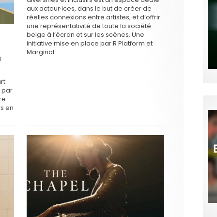
aux acteur·ices, dans le but de créer de
réelles connexions entre artistes, et d’offrir
une représentativité de toute la société
belge à l’écran et sur les scènes. Une
initiative mise en place par R Platform et
Marginal …
g
rt
 par
re
rs en
ur
néma