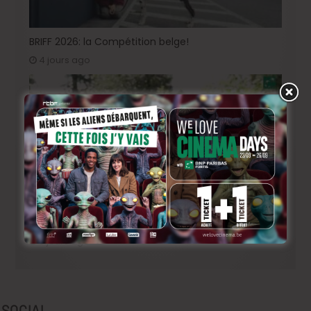
BRIFF 2026: la Compétition belge!
4 jours ago
Capsule #147: « Notre Salut » d’Emmanuel Marre
6 jours ago
SOCIAL