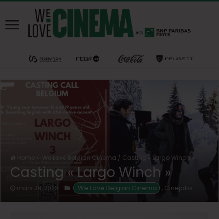
Home
/
We Love Belgian Cinema
/
Casting « Largo Winch »
Casting « Largo Winch »
We Love Belgian Cinema
Cinejobs
mars 29, 2023
,