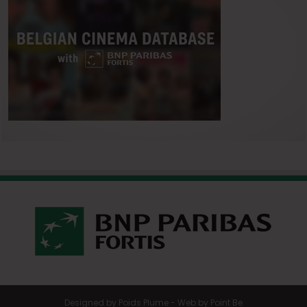
Designed by
Poids Plume
- Web by
Point Be