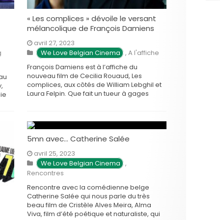
« Les complices » dévoile le versant
mélancolique de François Damiens
avril 27, 2023
g
We Love Belgian Cinema
,
A l'affiche
François Damiens est à l’affiche du
nouveau film de Cecilia Rouaud, Les
au
complices, aux côtés de William Lebghil et
,
Laura Felpin. Que fait un tueur à gages
mie
quand il se met soudainement à être
on
allergique à la vue du sang? C’est la
question qu’est bien obligé de se poser
tival
Max, …
une
5mn avec… Catherine Salée
s
avril 25, 2023
We Love Belgian Cinema
,
Rencontres
Rencontre avec la comédienne belge
Catherine Salée qui nous parle du très
beau film de Cristèle Alves Meira, Alma
Viva, film d’été poétique et naturaliste, qui