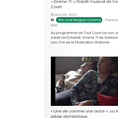
« Drame 71 », l’inédit musical de to
Court
avril 26, 2023
We Love Belgian Cinema
,
Platea
télé
Au programme de Tout Court ce soir, u
inédit (en)chanté: Drame 71 de Guilla
Lion, Prix de la Fédération Wallonie
Bruxelles et le Prix de la presse lors du
dernier Brussels Short FIlm Festival, dont
26 édition démarre ce soir. Drame 71 d
Guillaume Lion Avec Lenny Guit, Anjeli …
« Une vie comme une autre », ou l
piège domestique