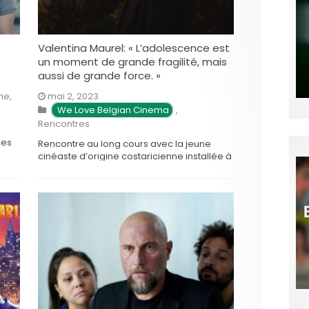
Valentina Maurel: « L’adolescence est
un moment de grande fragilité, mais
aussi de grande force. »
che
,
mai 2, 2023
We Love Belgian Cinema
,
Rencontres
ges
Rencontre au long cours avec la jeune
cinéaste d’origine costaricienne installée à
ia
Bruxelles Valentina Maurel, dont le très
de la
beau premier long métrage Tengo sueños
eléctricos sort ce mercredi en Belgique.
Pourriez-vous revenir en quelques mots
sur votre parcours? Je suis née au Costa
Rica, d’une mère costaricienne et d’un
père …