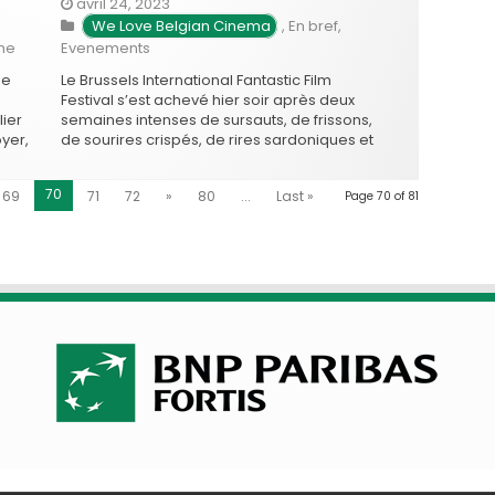
avril 24, 2023
We Love Belgian Cinema
,
En bref
,
che
Evenements
ne
Le Brussels International Fantastic Film
Festival s’est achevé hier soir après deux
lier
semaines intenses de sursauts, de frissons,
yer,
de sourires crispés, de rires sardoniques et
 à
quelques hectolitres d’hémoglobine. Et
isé,
c’est le film d’animation Drifter qui a
70
69
71
72
»
80
...
Last »
Page 70 of 81
remporté le Prix du Meilleur court métrage
belge! Drifter de Joost Jansen est un …