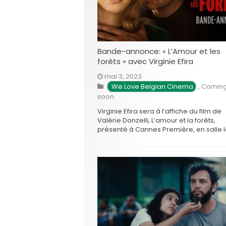
Bande-annonce: « L’Amour et les
forêts » avec Virginie Efira
mai 3, 2023
We Love Belgian Cinema
,
Comin
soon
Virginie Efira sera à l’affiche du film de
Valérie Donzelli, L’amour et la forêts,
présenté à Cannes Première, en salle l
juin prochain. L’histoire? Quand Blanch
croise le chemin de Grégoire, elle pen
rencontrer celui qu’elle cherche. Les li
qui les unissent se tissent rapidement e
leur histoire se …