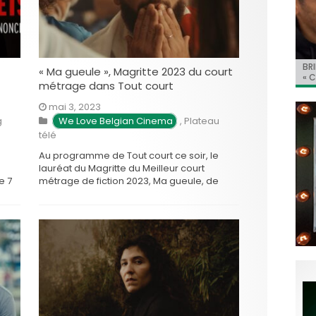
BRI
Jo
BRI
« C
Ca
« Ma gueule », Magritte 2023 du court
« C
ret
Hol
Ma
métrage dans Tout court
du 
mai 3, 2023
g
We Love Belgian Cinema
,
Plateau
télé
Au programme de Tout court ce soir, le
lauréat du Magritte du Meilleur court
e 7
métrage de fiction 2023, Ma gueule, de
e
Grégory Carnoli et Thibaut Wohlfahrt. Ma
se
gueule de Grégory Carnoli et Thibaut
ens
Wohlfahrt Avec Gregory Carnoli, Sofie
t
Decleir, Kristof Coenen, Lotfi Yahya Jedidi
Stéphane Terrazzi, 35 ans, vit à …