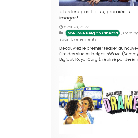
« Les Inséparables », premières
images!
avril 28, 2023
We Love Belgian Cinema
,
Comin
soon
,
Evenements
Découvrez le premier teaser du nouve
film des studios belges nWave (Sammy
Bigfoot, Royal Corgi), réalisé par Jéré
Degruson, Les Inséparables, à l’occasi
de l’annonce de sa sélection en
Compétition officielle au prestigieux fes
d’Annecy! A quoi s’attendre? Et bien à 
belle histoire d’amitié, imaginée par le
créateurs de …