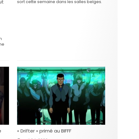
ut
sort cette semaine dans les salles belges.
u
n
ume
 la
e
e
« Drifter » primé au BIFFF