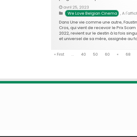
avril 25, 2023
We Love Belgian Cinema
,
A l'affi
Dans Une vie comme une autre, Fausti
Cros, qui vient de recevoir le Prix Scam
2022, revient sur le destin à la fois singu
et universel de sa mère, assignée au fo
réduite dans sa façon d’être au monde
son rôle maternel. Mon père a immortal
« First
...
40
50
60
«
68
dans des films …