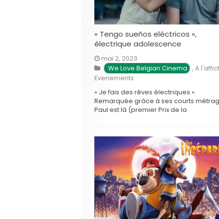
« Tengo sueños eléctricos »,
électrique adolescence
mai 2, 2023
We Love Belgian Cinema
,
A l'affi
Evenements
« Je fais des rêves électriques ».
Remarquée grâce à ses courts métra
Paul est là (premier Prix de la
Cinéfondation à Cannes en 2017) et Luc
en el limbo (sélectionné à la Semaine 
Critique de Cannes en 2019), Valentina
Maurel passe brillamment le cap du
premier long métrage avec …