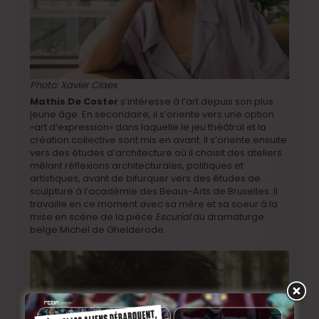
Photo: Xavier Claes
Mathis De Coster
s’intéresse à l’art depuis son plus
jeune âge. En secondaire, il s’oriente vers une option
«art d’expression» dans laquelle le jeu théâtral et la
création collective sont mis en avant. Il s’oriente ensuite
vers des études d’architecture où il choisit des ateliers
mêlant réflexions architecturales, politiques et
artistiques, avant de bifurquer vers des études de
sculpture à l’académie des Beaux-Arts de Bruxelles. Il
travaille en ce moment avec sa mère et sa soeur à la
mise en scène de la pièce
Escurial
du dramaturge
belge Michel de Ghelderode.