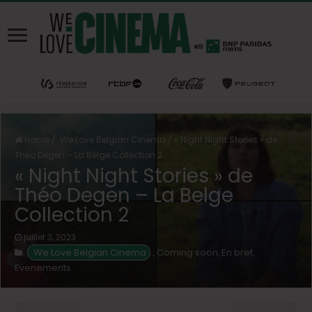
Home
/
We Love Belgian Cinema
/
« Night Night Stories » de
Théo Degen – La Belge Collection 2
« Night Night Stories » de
Théo Degen – La Belge
Collection 2
juillet 3, 2023
We Love Belgian Cinema
Coming soon
En bref
,
,
,
Evenements