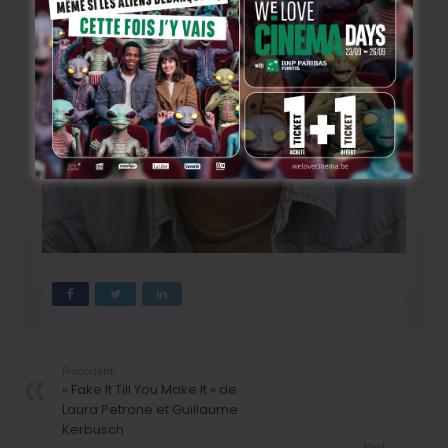
Précedent
« Fake It Till You Make It » de
Laura Petrone et Guillaume
Kerbusch
Next