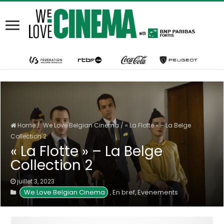
Home
/
We Love Belgian Cinema
/
« La Flotte » – La Belge
Collection 2
« La Flotte » – La Belge
Collection 2
juillet 3, 2023
We Love Belgian Cinema
En bref
Evenements
,
,