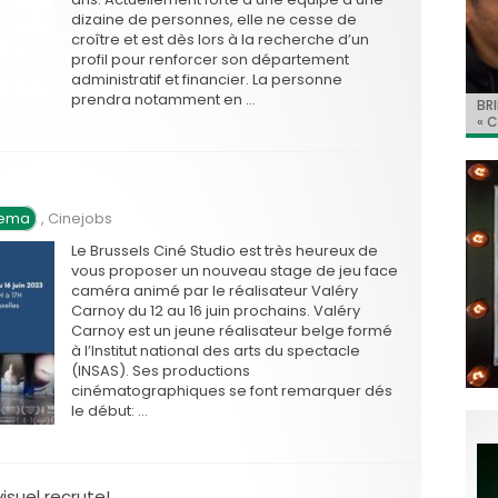
dizaine de personnes, elle ne cesse de
croître et est dès lors à la recherche d’un
profil pour renforcer son département
administratif et financier. La personne
prendra notamment en …
BRI
Jo
BRI
« C
Ca
« C
ret
Hol
Ma
du 
nema
,
Cinejobs
Le Brussels Ciné Studio est très heureux de
vous proposer un nouveau stage de jeu face
caméra animé par le réalisateur Valéry
Carnoy du 12 au 16 juin prochains. Valéry
Carnoy est un jeune réalisateur belge formé
à l’Institut national des arts du spectacle
(INSAS). Ses productions
cinématographiques se font remarquer dés
le début: …
isuel recrute!