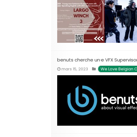
benuts cherche un·e VFX Superviso
mars 15, 2023
We Love Belgian 