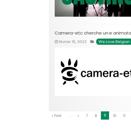
Camera-etc cherche un·e animate
février 15, 2023
We Love Belgian
9
« First
...
«
7
8
10
11