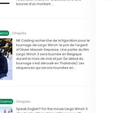
bourse d’un montant …
inema
,
Cinejobs
NK Casting recherche de la figuration pour le
tournage de Largo Winch: le prix de l’argent
d’Olivier Masset-Depasse. Une partie du film
Largo Winch 3 sera tournée en Belgique
durant le mois de mai et juin (le début du
tournage s’est déroulé en Thaïlande). Les
séquences qui serons tournées en …
 Cinema
,
Cinejobs
Speak English? For the movie Largo Winch 3