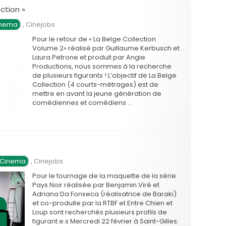
ction »
inema
,
Cinejobs
Pour le retour de « La Belge Collection
Volume 2» réalisé par Guillaume Kerbusch et
Laura Petrone et produit par Angie
Productions, nous sommes à la recherche
de plusieurs figurants ! L’objectif de La Belge
Collection (4 courts-métrages) est de
mettre en avant la jeune génération de
comédiennes et comédiens …
 Cinema
,
Cinejobs
Pour le tournage de la maquette de la série
Pays Noir réalisée par Benjamin Viré et
Adriana Da Fonseca (réalisatrice de Baraki)
et co-produite par la RTBF et Entre Chien et
Loup sont recherchés plusieurs profils de
figurant.e.s Mercredi 22 février à Saint-Gilles: