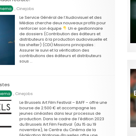
Cinema
,
Cinejobs
Le Service Général de l’Audiovisuel et des
Médias cherche deux nouveaux profils pour
renforcer son équipe
Un·e gestionnaire
de dossiers (Contribution des éditeurs et
distributeurs à la production audiovisuelle et
tax shelter) (CDI) Missions principales :
Assurer le suivi et la vérification des
contributions des éditeurs et distributeurs
sous …
stes
inema
,
Cinejobs
Le Brussels Art Film Festival – BAFF – offre une
bourse de 2.500 € et accompagne les
jeunes cinéastes dans leur processus de
production. Dans le cadre de l’édition 2023
du Brussels Art Film Festival (du 15 au 19
novembre), le Centre du Cinéma de la
Fédération Wallonie-Bruxelles offre une