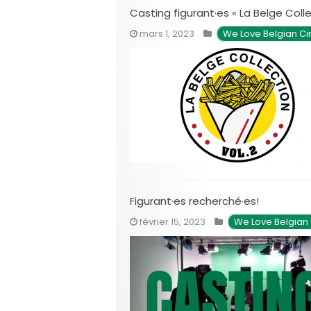
Casting figurant·es « La Belge Colle
mars 1, 2023
We Love Belgian C
Figurant·es recherché·es!
février 15, 2023
We Love Belgian