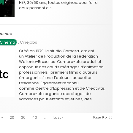
H/F, 30/60 ans, toutes origines, pour faire
deux passant.e.s …
ur·ice
 Cinema
,
Cinejobs
Créé en 1979, le studio Camera-etc est
un Atelier de Production de la Fédération
Wallonie-Bruxelles. Camera-etc produit et
coproduit des courts métrages d’animation
professionnels : premiers films d’auteurs
émergents, films d’auteurs, accueil en
résidence. Également reconnu
comme Centre d’Expression et de Créativité,
Camera-etc organise des stages de
vacances pour enfants et jeunes, des …
»
20
30
40
...
Last »
Page 9 of 80