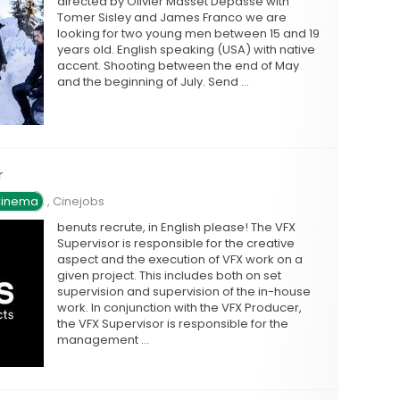
directed by Olivier Masset Depasse with
Tomer Sisley and James Franco we are
looking for two young men between 15 and 19
years old. English speaking (USA) with native
accent. Shooting between the end of May
and the beginning of July. Send …
r
Cinema
,
Cinejobs
benuts recrute, in English please! The VFX
Supervisor is responsible for the creative
aspect and the execution of VFX work on a
given project. This includes both on set
supervision and supervision of the in-house
work. In conjunction with the VFX Producer,
the VFX Supervisor is responsible for the
management …