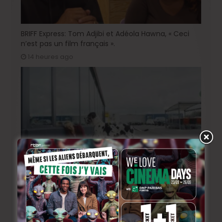
BRIFF Express: Tom Adjibi et Adéola Hawna, « Ceci
n’est pas un film français ».
14 heures ago
BRIFF 2026: la Compétition belge!
3 jours ago