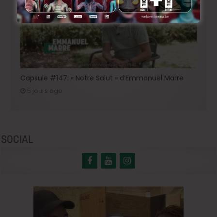
Capsule #147: « Notre Salut » d’Emmanuel Marre
5 jours ago
SOCIAL