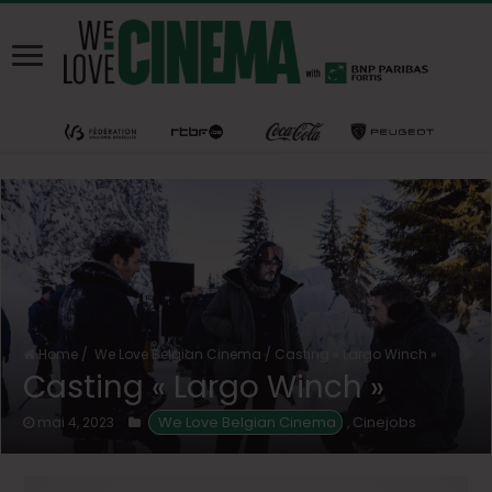
Home
/
We Love Belgian Cinema
/
Casting « Largo Winch »
Casting « Largo Winch »
We Love Belgian Cinema
Cinejobs
mai 4, 2023
,