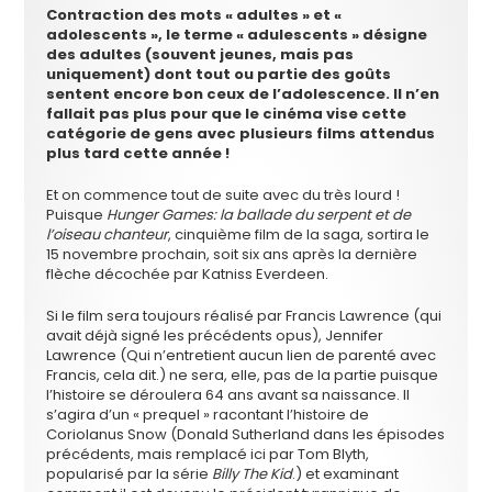
Contraction des mots « adultes » et «
adolescents », le terme « adulescents » désigne
des adultes (souvent jeunes, mais pas
uniquement) dont tout ou partie des goûts
sentent encore bon ceux de l’adolescence. Il n’en
fallait pas plus pour que le cinéma vise cette
catégorie de gens avec plusieurs films attendus
plus tard cette année !
Et on commence tout de suite avec du très lourd !
Puisque
Hunger Games: la ballade du serpent et de
l’oiseau chanteur
, cinquième film de la saga, sortira le
15 novembre prochain, soit six ans après la dernière
flèche décochée par Katniss Everdeen.
Si le film sera toujours réalisé par Francis Lawrence (qui
avait déjà signé les précédents opus), Jennifer
Lawrence (Qui n’entretient aucun lien de parenté avec
Francis, cela dit.) ne sera, elle, pas de la partie puisque
l’histoire se déroulera 64 ans avant sa naissance. Il
s’agira d’un « prequel » racontant l’histoire de
Coriolanus Snow (Donald Sutherland dans les épisodes
précédents, mais remplacé ici par Tom Blyth,
popularisé par la série
Billy The Kid
.) et examinant