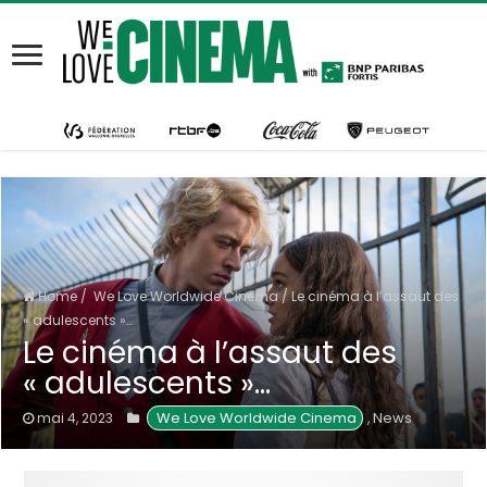
Home
/
We Love Worldwide Cinema
/
Le cinéma à l’assaut des
« adulescents »…
Le cinéma à l’assaut des
« adulescents »…
 We Love Worldwide Cinema
News
mai 4, 2023
,