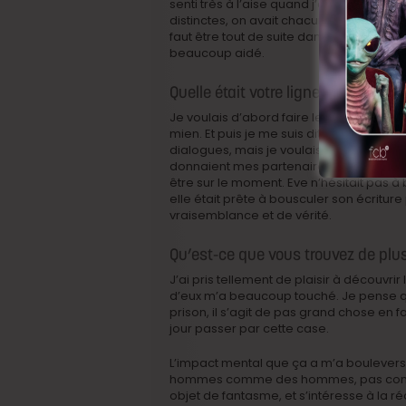
senti très à l’aise quand j’ai dû jouer. C
distinctes, on avait chacun un temps co
faut être tout de suite dans l’action. Tou
beaucoup aidé.
Quelle était votre ligne directrice,
Je voulais d’abord faire le travail du co
mien. Et puis je me suis dit que je voulai
dialogues, mais je voulais accéder à un
donnaient mes partenaires. Il fallait être
être sur le moment. Eve n’hésitait pas à
elle était prête à bousculer son écritu
vraisemblance et de vérité.
Qu’est-ce que vous trouvez de plus
J’ai pris tellement de plaisir à découvri
d’eux m’a beaucoup touché. Je pense qu
prison, il s’agit de pas grand chose en f
jour passer par cette case.
L’impact mental que ça a m’a bouleversé. 
hommes comme des hommes, pas comme 
objet de fantasme, et s’intéresse à la ré