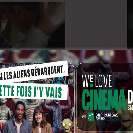
e?
o avec Eve. Je lui ai beaucoup pris la tête je crois.
 qui me donne vraiment une première vision de
fique directrice d’acteur, elle est avec vous, c’est
a garante de la justesse sur l’ensemble du parcours du
’emmener tous ces états.
i a permis de créer un sentiment de proximité, de famille.
n’a jamais rencontré les partenaires de jeu. Je me suis