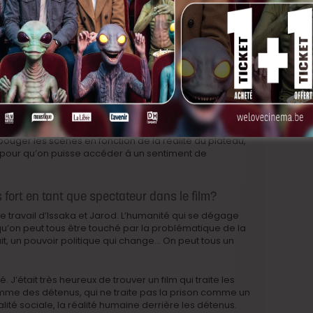
omme c’était trois personnages, et trois histoires
urt de jeu, deux semaines, deux semaines et demi, il
t de suite entrer dans les scènes. Les répétitions m’ont
 qu’est-ce qui vous a guidé?
rps, me sentir dans un corps qui était un peu différent du
s jouer beaucoup l’instant T. C’était très cadré pour les
 sentiment de liberté dans le jeu, jouer avec ce que me
 dans l’instant présent, pas fabriquer, mais incarner,
 bouger les scènes en fonction de la réalité du plateau,
re pour qu’on puisse accéder à un sentiment de
 fort en tant que spectateur dans le film?
r le travail d’Issaka et Jarod. L’humanité qui se dégage
’on peut tous être touché par la problématique de la
ait, un pouvoir politique qui change… On peut tous un
J’était très heureux de trouver un film qui traite les
des détenus, qui ne traite pas la prison comme un
alité sociale, la réalité humaine derrière les détenus.