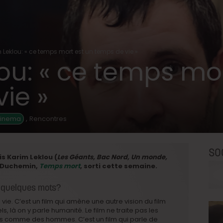
 Leklou: « ce temps mort est un temps de vie »
ou: « ce temps mor
ie »
,
Cinema
Rencontres
SO
s Karim Leklou (
Les Géants, Bac Nord, Un monde,
ve Duchemin,
Temps mort
, sorti cette semaine.
n quelques mots?
vie. C’est un film qui amène une autre vision du film
ls, là on y parle humanité. Le film ne traite pas les
comme des hommes. C’est un film qui parle de