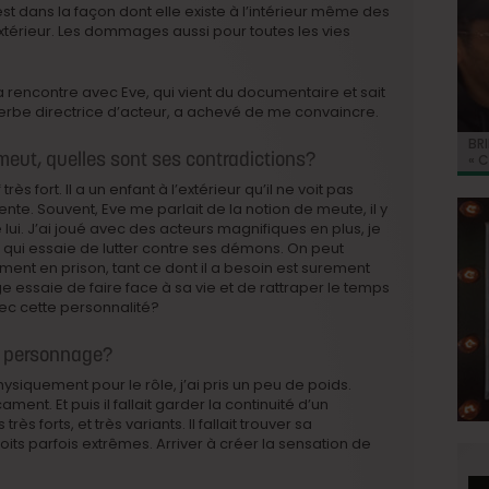
n’est dans la façon dont elle existe à l’intérieur même des
térieur. Les dommages aussi pour toutes les vies
rencontre avec Eve, qui vient du documentaire et sait
uperbe directrice d’acteur, a achevé de me convaincre.
BRI
Jo
BRI
« C
Ca
meut, quelles sont ses contradictions?
« C
ret
Hol
Ma
du 
ès fort. Il a un enfant à l’extérieur qu’il ne voit pas
sente. Souvent, Eve me parlait de la notion de meute, il y
ui. J’ai joué avec des acteurs magnifiques en plus, je
n qui essaie de lutter contre ses démons. On peut
nt en prison, tant ce dont il a besoin est surement
e essaie de faire face à sa vie et de rattraper le temps
ec cette personnalité?
ce personnage?
hysiquement pour le rôle, j’ai pris un peu de poids.
nt. Et puis il fallait garder la continuité d’un
s forts, et très variants. Il fallait trouver sa
its parfois extrêmes. Arriver à créer la sensation de