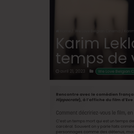
Home
/
We Love Belgian Cinema
/
Karim
Karim Lekl
temps de v
avril 21, 2023
We Love Belgian 
Rencontre avec le comédien françai
Hippocrate
), à l’affiche du film d’E
Comment décririez-vous le film, e
C’est un temps mort qui est un temps de 
carcéral. Souvent on y parle faits crimine
personnages comme des détenus, mais 