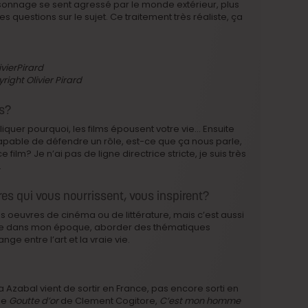
sonnage se sent agressé par le monde extérieur, plus
es questions sur le sujet. Ce traitement très réaliste, ça
ight Olivier Pirard
s?
pliquer pourquoi, les films épousent votre vie… Ensuite
pable de défendre un rôle, est-ce que ça nous parle,
film? Je n’ai pas de ligne directrice stricte, je suis très
.
res qui vous nourrissent, vous inspirent?
es oeuvres de cinéma ou de littérature, mais c’est aussi
crire dans mon époque, aborder des thématiques
nge entre l’art et la vraie vie.
Azabal vient de sortir en France, pas encore sorti en
de
Goutte d’or
de Clement Cogitore,
C’est mon homme