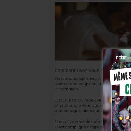
Comment avez-vous préparé le rôl
On a beaucoup travaillé autour du scénari
J’aime beaucoup l’objet scénaristique,
l’incarnation.
Et puis je l’ai dit, mais Eve est une magni
physique, elle vous pousse. Elle a été l
personnages, alors que c’était dur de l
Et puis Eve a fait des répétitions, ce qu
C’est compliqué à faire surgir quand on 