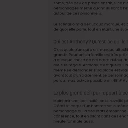
sortie, très peu de prison en fait, si ce 
personnages même quand ils sont à l’ex
autour de ces prisonniers.
Le scénario m’a beaucoup marqué, et la 
de quoi elle parle, tout en étant une s
Qui est Anthony? Qu’est-ce qui le 
C’est quelqu’un qui a un manque affectif tr
grandir. Pourtant sa famille est très pré
a quelque chose de cet ordre autour de l
me suis régalé. Anthony, c’est quelqu’u
même se demander si sa place est vraime
avant tout d’un traitement. Le personnag
perdu, mais est-ce possible en 48h? Av
Le plus grand défi par rapport à 
Maintenir une continuité, on a travaillé p
C’était le corps d’un homme sous médicame
personnage qui a des états émotionnels trè
cohérence, tout en allant dans des endro
meute familiale aussi.