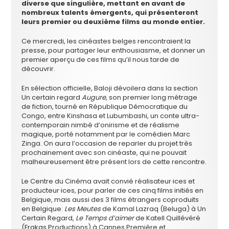
diverse que singulière, mettant en avant de
nombreux talents émergents, qui présenteront
leurs premier ou deuxième films au monde entier.
Ce mercredi, les cinéastes belges rencontraient la
presse, pour partager leur enthousiasme, et donner un
premier aperçu de ces films qu’il nous tarde de
découvrir.
En sélection officielle, Baloji dévoilera dans la section
Un certain regard
Augure
, son premier long métrage
de fiction, tourné en République Démocratique du
Congo, entre Kinshasa et Lubumbashi, un conte ultra-
contemporain nimbé d’onirisme et de réalisme
magique, porté notamment par le comédien Marc
Zinga. On aura l’occasion de reparler du projet très
prochainement avec son cinéaste, qui ne pouvait
malheureusement être présent lors de cette rencontre.
Le Centre du Cinéma avait convié réalisateur·ices et
producteur·ices, pour parler de ces cinq films initiés en
Belgique, mais aussi des 3 films étrangers coproduits
en Belgique:
Les Meutes
de Kamal Lazraq (Beluga) à Un
Certain Regard,
Le Temps d’aimer
de Katell Quillévéré
(Frakas Productions) à Cannes Première et