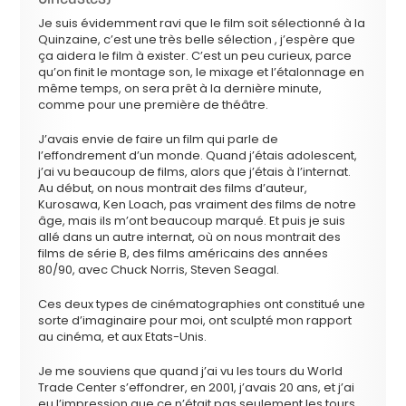
Je suis évidemment ravi que le film soit sélectionné à la
Quinzaine, c’est une très belle sélection , j’espère que
ça aidera le film à exister. C’est un peu curieux, parce
qu’on finit le montage son, le mixage et l’étalonnage en
même temps, on sera prêt à la dernière minute,
comme pour une première de théâtre.
J’avais envie de faire un film qui parle de
l’effondrement d’un monde. Quand j’étais adolescent,
j’ai vu beaucoup de films, alors que j’étais à l’internat.
Au début, on nous montrait des films d’auteur,
Kurosawa, Ken Loach, pas vraiment des films de notre
âge, mais ils m’ont beaucoup marqué. Et puis je suis
allé dans un autre internat, où on nous montrait des
films de série B, des films américains des années
80/90, avec Chuck Norris, Steven Seagal.
Ces deux types de cinématographies ont constitué une
sorte d’imaginaire pour moi, ont sculpté mon rapport
au cinéma, et aux Etats-Unis.
Je me souviens que quand j’ai vu les tours du World
Trade Center s’effondrer, en 2001, j’avais 20 ans, et j’ai
eu l’impression que ce n’était pas seulement les tours