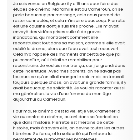
Je suis venue en Belgique il y a 15 ans pour faire des
études de cinéma. Ma famille est au Cameroun, on se
parle beaucoup par message, cela nous permet de
rester connectés, et cela m’inspire beaucoup. Pierrette
est une cousine dont je suis très proche. Elle m’avait
envoyé des vidéos prises suite à de graves
inondations, qui montraient comment elle
reconstruisait tout dans sa maison, comme si elle avait
oublié le drame, alors que l’eau avait tout recouvert.
Cela m’a rappelé des moments d’incertitude que j’ai
pu connaître, où il fallait se remobiliser pour
reconstruire. Je voulais montrer ça, car j’ai grandi dans
cette incertitude. Avec mes parents, on ne savait pas
toujours ce qu’on allait manger le soir, mais on trouvait
toujours quelque chose, on avait une grande famille, il y
avait beaucoup de solidarité. Je voulais raconter aussi
ma génération, la vie d’une femme de mon âge
aujourd’hui au Cameroun.
Pour moi, le cinéma c’est la vie, et je veux ramener la
vie au centre du cinéma, autant dans sa fabrication
que dans l’histoire. Pierrette est l’héroïne de cette
histoire, mais à travers elle, on devine toutes les autres
héroïnes. Sa force, et la solidarité qui l’entoure lui
permettent de surmonter ses problèmes.