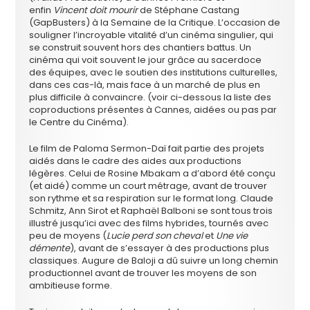
enfin
Vincent doit mourir
de Stéphane Castang
(GapBusters) à la Semaine de la Critique. L’occasion de
souligner l’incroyable vitalité d’un cinéma singulier, qui
se construit souvent hors des chantiers battus. Un
cinéma qui voit souvent le jour grâce au sacerdoce
des équipes, avec le soutien des institutions culturelles,
dans ces cas-là, mais face à un marché de plus en
plus difficile à convaincre. (voir ci-dessous la liste des
coproductions présentes à Cannes, aidées ou pas par
le Centre du Cinéma).
Le film de Paloma Sermon-Daï fait partie des projets
aidés dans le cadre des aides aux productions
légères. Celui de Rosine Mbakam a d’abord été conçu
(et aidé) comme un court métrage, avant de trouver
son rythme et sa respiration sur le format long. Claude
Schmitz, Ann Sirot et Raphaël Balboni se sont tous trois
illustré jusqu’ici avec des films hybrides, tournés avec
peu de moyens (
Lucie perd son cheval
et
Une vie
démente
), avant de s’essayer à des productions plus
classiques. Augure de Baloji a dû suivre un long chemin
productionnel avant de trouver les moyens de son
ambitieuse forme.