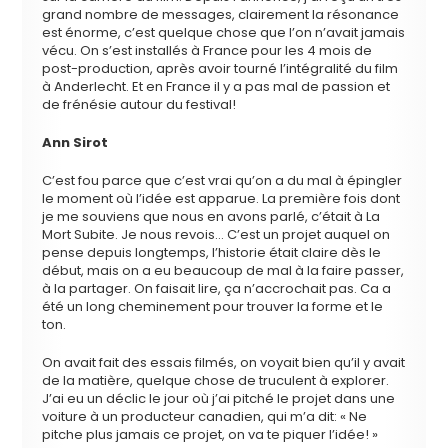
grand nombre de messages, clairement la résonance
est énorme, c’est quelque chose que l’on n’avait jamais
vécu. On s’est installés à France pour les 4 mois de
post-production, après avoir tourné l’intégralité du film
à Anderlecht. Et en France il y a pas mal de passion et
de frénésie autour du festival!
Ann Sirot
C’est fou parce que c’est vrai qu’on a du mal à épingler
le moment où l’idée est apparue. La première fois dont
je me souviens que nous en avons parlé, c’était à La
Mort Subite. Je nous revois… C’est un projet auquel on
pense depuis longtemps, l’historie était claire dès le
début, mais on a eu beaucoup de mal à la faire passer,
à la partager. On faisait lire, ça n’accrochait pas. Ca a
été un long cheminement pour trouver la forme et le
ton.
On avait fait des essais filmés, on voyait bien qu’il y avait
de la matière, quelque chose de truculent à explorer.
J’ai eu un déclic le jour où j’ai pitché le projet dans une
voiture à un producteur canadien, qui m’a dit: « Ne
pitche plus jamais ce projet, on va te piquer l’idée! »