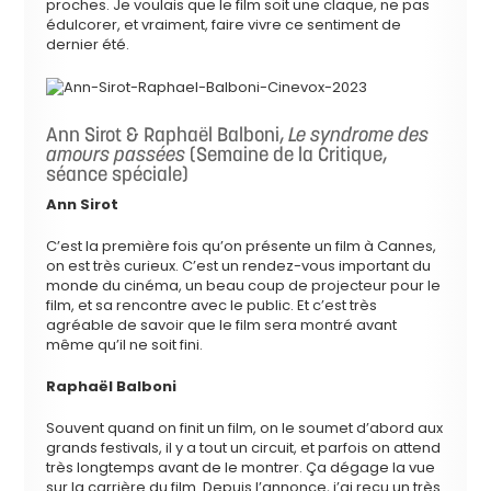
proches. Je voulais que le film soit une claque, ne pas
édulcorer, et vraiment, faire vivre ce sentiment de
dernier été.
Ann Sirot & Raphaël Balboni,
Le syndrome des
amours passées
(Semaine de la Critique,
séance spéciale)
Ann Sirot
C’est la première fois qu’on présente un film à Cannes,
on est très curieux. C’est un rendez-vous important du
monde du cinéma, un beau coup de projecteur pour le
film, et sa rencontre avec le public. Et c’est très
agréable de savoir que le film sera montré avant
même qu’il ne soit fini.
Raphaël Balboni
Souvent quand on finit un film, on le soumet d’abord aux
grands festivals, il y a tout un circuit, et parfois on attend
très longtemps avant de le montrer. Ça dégage la vue
sur la carrière du film. Depuis l’annonce, j’ai reçu un très