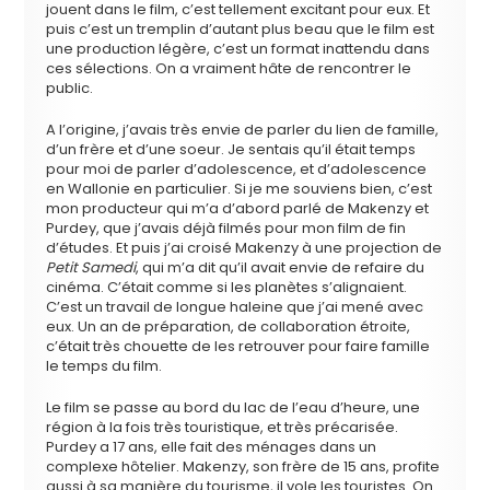
jouent dans le film, c’est tellement excitant pour eux. Et
puis c’est un tremplin d’autant plus beau que le film est
une production légère, c’est un format inattendu dans
ces sélections. On a vraiment hâte de rencontrer le
public.
A l’origine, j’avais très envie de parler du lien de famille,
d’un frère et d’une soeur. Je sentais qu’il était temps
pour moi de parler d’adolescence, et d’adolescence
en Wallonie en particulier. Si je me souviens bien, c’est
mon producteur qui m’a d’abord parlé de Makenzy et
Purdey, que j’avais déjà filmés pour mon film de fin
d’études. Et puis j’ai croisé Makenzy à une projection de
Petit Samedi
, qui m’a dit qu’il avait envie de refaire du
cinéma. C’était comme si les planètes s’alignaient.
C’est un travail de longue haleine que j’ai mené avec
eux. Un an de préparation, de collaboration étroite,
c’était très chouette de les retrouver pour faire famille
le temps du film.
Le film se passe au bord du lac de l’eau d’heure, une
région à la fois très touristique, et très précarisée.
Purdey a 17 ans, elle fait des ménages dans un
complexe hôtelier. Makenzy, son frère de 15 ans, profite
aussi à sa manière du tourisme, il vole les touristes. On