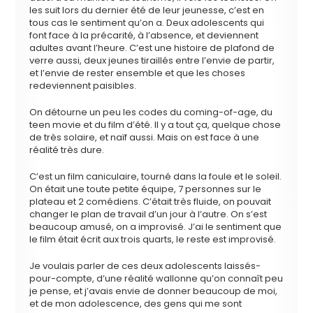
les suit lors du dernier été de leur jeunesse, c’est en
tous cas le sentiment qu’on a. Deux adolescents qui
font face à la précarité, à l’absence, et deviennent
adultes avant l’heure. C’est une histoire de plafond de
verre aussi, deux jeunes tiraillés entre l’envie de partir,
et l’envie de rester ensemble et que les choses
redeviennent paisibles.
On détourne un peu les codes du coming-of-age, du
teen movie et du film d’été. Il y a tout ça, quelque chose
de très solaire, et naïf aussi. Mais on est face à une
réalité très dure.
C’est un film caniculaire, tourné dans la foule et le soleil.
On était une toute petite équipe, 7 personnes sur le
plateau et 2 comédiens. C’était très fluide, on pouvait
changer le plan de travail d’un jour à l’autre. On s’est
beaucoup amusé, on a improvisé. J’ai le sentiment que
le film était écrit aux trois quarts, le reste est improvisé.
Je voulais parler de ces deux adolescents laissés-
pour-compte, d’une réalité wallonne qu’on connaît peu
je pense, et j’avais envie de donner beaucoup de moi,
et de mon adolescence, des gens qui me sont