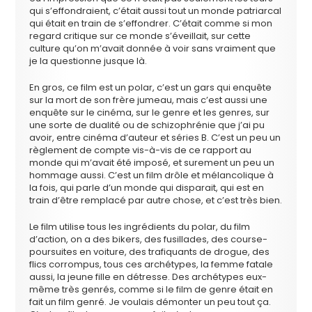
qui s’effondraient, c’était aussi tout un monde patriarcal
qui était en train de s’effondrer. C’était comme si mon
regard critique sur ce monde s’éveillait, sur cette
culture qu’on m’avait donnée à voir sans vraiment que
je la questionne jusque là.
En gros, ce film est un polar, c’est un gars qui enquête
sur la mort de son frère jumeau, mais c’est aussi une
enquête sur le cinéma, sur le genre et les genres, sur
une sorte de dualité ou de schizophrénie que j’ai pu
avoir, entre cinéma d’auteur et séries B. C’est un peu un
règlement de compte vis-à-vis de ce rapport au
monde qui m’avait été imposé, et surement un peu un
hommage aussi. C’est un film drôle et mélancolique à
la fois, qui parle d’un monde qui disparait, qui est en
train d’être remplacé par autre chose, et c’est très bien.
Le film utilise tous les ingrédients du polar, du film
d’action, on a des bikers, des fusillades, des course-
poursuites en voiture, des trafiquants de drogue, des
flics corrompus, tous ces archétypes, la femme fatale
aussi, la jeune fille en détresse. Des archétypes eux-
même très genrés, comme si le film de genre était en
fait un film genré. Je voulais démonter un peu tout ça.