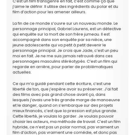
C’est un film transgenre en fait, c’est comme ça que
j’aime le définir. Il utilise des ingrédients du polar et du
film d’action pour les amener ailleurs.
La fin de ce monde s’ouvre sur un nouveau monde. Le
personnage principal, Gabriel Laurens, est un détective
qui enquête sur la mort de son frère jumeau. Il est
accompagné dans son enquête par sa nièce, une
jeune adolescente qui va petit à petit devenir le
personnage principal. Je crois que Jade, c’est un peu
moi en fait. Je ne me suis jamais retrouvé dans ces
personnages masculins stéréotypés. C’est un film qui
regarde en arrière, pour parler de problématiques
actuelles.
Ce qui m’a guidé pendant cette écriture, c’est une
liberté de ton, que j’espère avoir su préserver. J’ai fait
des films avec pas grand chose avant ça, dans
lesquels j’avais une très grande marge de manoeuvre
et le danger, quand on s’embarque sur des projets
mieux financés, c’est que la pression est plus grande.
Cette liberté, je voulais la garder. Je voulais pouvoir
choisir les acteurs, ma méthode de travail. C’est un film
hybride, ce n’est pas un polar normal, pas vraiment un
film d’action, pas vraiment une comédie, et donc pas