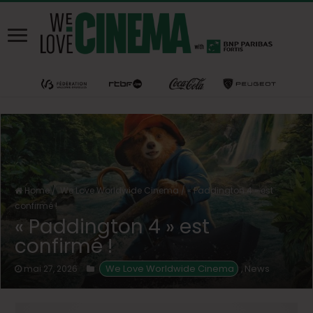
Home
/
We Love Worldwide Cinema
/
« Paddington 4 » est
confirmé !
« Paddington 4 » est
confirmé !
 We Love Worldwide Cinema
News
mai 27, 2026
,