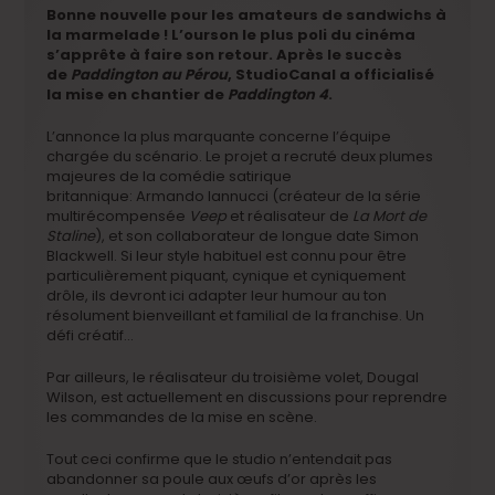
Bonne nouvelle pour les amateurs de sandwichs à
la marmelade ! L’ourson le plus poli du cinéma
s’apprête à faire son retour. Après le succès
de
Paddington au Pérou
, StudioCanal a officialisé
la mise en chantier de
Paddington 4
.
L’annonce la plus marquante concerne l’équipe
chargée du scénario. Le projet a recruté deux plumes
majeures de la comédie satirique
britannique: Armando Iannucci (créateur de la série
multirécompensée
Veep
et réalisateur de
La Mort de
Staline
), et son collaborateur de longue date Simon
Blackwell. Si leur style habituel est connu pour être
particulièrement piquant, cynique et cyniquement
drôle, ils devront ici adapter leur humour au ton
résolument bienveillant et familial de la franchise. Un
défi créatif…
Par ailleurs, le réalisateur du troisième volet, Dougal
Wilson, est actuellement en discussions pour reprendre
les commandes de la mise en scène.
Tout ceci confirme que le studio n’entendait pas
abandonner sa poule aux œufs d’or après les