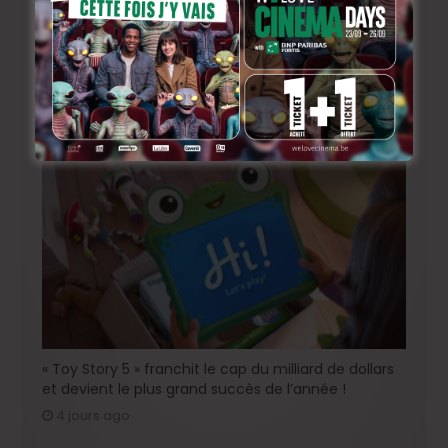
« Coyote vs. Acme », le film maudit de Hollywood a
enfin une date de sortie !
3 jours ago
« Toy Story 5 » franchit le cap du milliard de dollars
et devient le plus grand succès de l’année !
4 jours ago