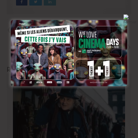
Précedent
Michiel Blanchart tourne « La
nuit se traine »
Next
Cannes 2023: rencontre avec
les cinéastes belges!
Related Articles