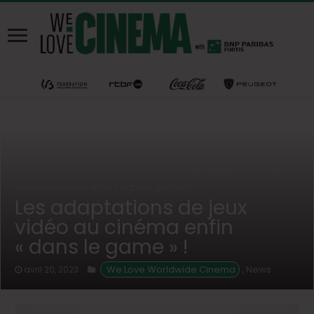
Home
/
We Love Worldwide Cinema
/
Les adaptations de jeux
vidéo au cinéma enfin « dans le game » !
Les adaptations de jeux
vidéo au cinéma enfin
« dans le game » !
 We Love Worldwide Cinema
News
avril 20, 2023
,