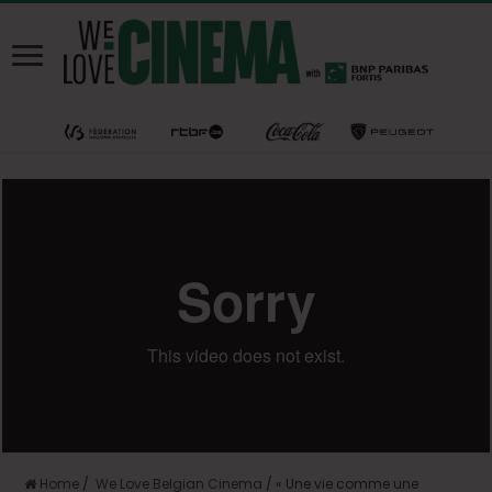
Home
/
We Love Belgian Cinema
/
« Une vie comme une