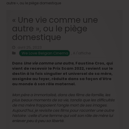
autre », ou le piège domestique
« Une vie comme une
autre », ou le piège
domestique
avril 25, 2023
We Love Belgian Cinema
,
A l'affiche
Dans
Une vie comme une autre
, Faustine Cros, qui
vient de recevoir le Prix Scam 2022, revient sur le
destin à la fois singulier et universel de sa mère,
assignée au foyer, réduite dans sa façon d’être
au monde à son rôle maternel.
Mon père a immortalisé, dans des films de famille, les
plus beaux moments de sa vie, tandis que les difficultés
de ma mère frappaient l’angle mort de ses images.
Aujourd’hui, je revisite ces films pour raconter une autre
histoire : celle d’une femme qui voit son rôle de mère lui
enlever peu à peu sa liberté.