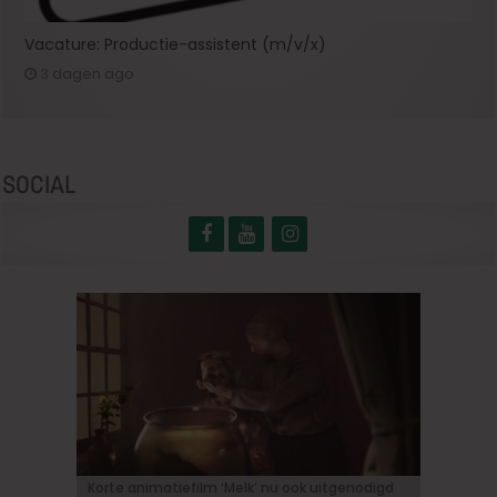
Vacature: Productie-assistent (m/v/x)
3 dagen ago
SOCIAL
Korte animatiefilm ‘Melk’ nu ook uitgenodigd
«Ebenezer»: Johnny Depp maakt zijn grote
Bioscoopjournaal: ‘Frontera’
Vacature: Productie-assistent (m/v/x)
‘Some like it hot in Belgium’ met Tijmen