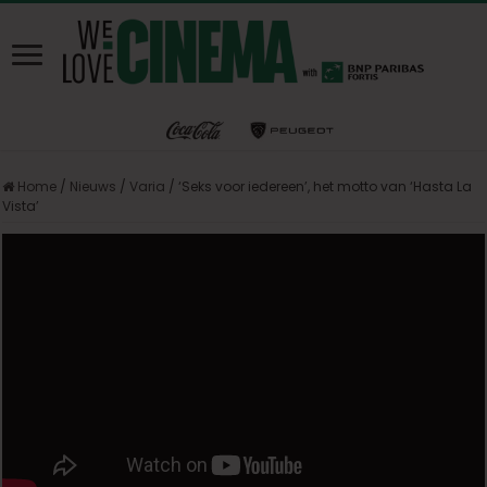
Home
/
Nieuws
/
Varia
/
‘Seks voor iedereen’, het motto van ‘Hasta La
Vista’