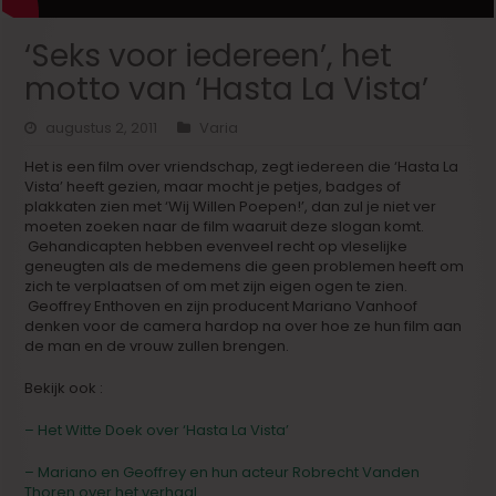
‘Seks voor iedereen’, het
motto van ‘Hasta La Vista’
augustus 2, 2011
Varia
Het is een film over vriendschap, zegt iedereen die ‘Hasta La
Vista’ heeft gezien, maar mocht je petjes, badges of
plakkaten zien met ‘Wij Willen Poepen!’, dan zul je niet ver
moeten zoeken naar de film waaruit deze slogan komt.
Gehandicapten hebben evenveel recht op vleselijke
geneugten als de medemens die geen problemen heeft om
zich te verplaatsen of om met zijn eigen ogen te zien.
Geoffrey Enthoven en zijn producent Mariano Vanhoof
denken voor de camera hardop na over hoe ze hun film aan
de man en de vrouw zullen brengen.
Bekijk ook :
– Het Witte Doek over ‘Hasta La Vista’
– Mariano en Geoffrey en hun acteur Robrecht Van
den
Thoren over het verhaal