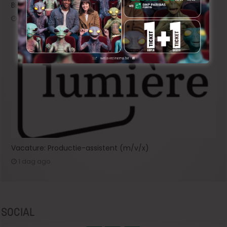
Bioscoopjournaal: ‘Frontera’
1 dag ago
Vacature: Productie-assistent (m/v/x)
1 dag ago
SOCIAL