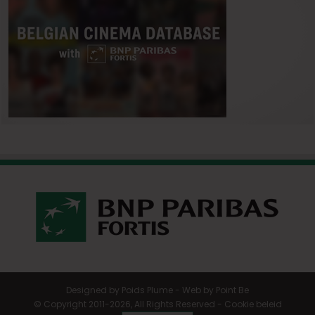
Designed by
Poids Plume
- Web by
Point Be
© Copyright 2011-2026, All Rights Reserved -
Cookie beleid