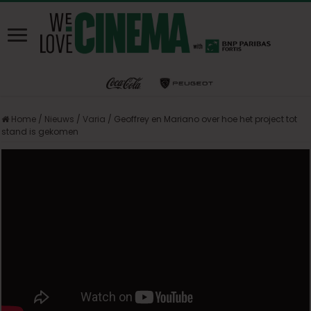
Home
/
Nieuws
/
Varia
/
Geoffrey en Mariano over hoe het project tot
stand is gekomen