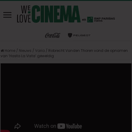
Home
/
Nieuws
/
Varia
/
Robrecht Vanden Thoren vond de opnamen
van ‘Hasta La Vista’ geweldig