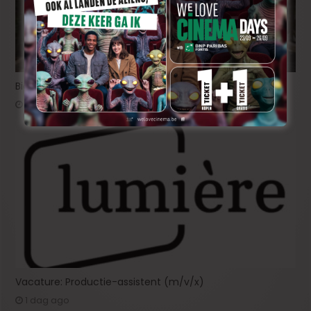
Bioscoopjournaal: ‘Frontera’
1 dag ago
Vacature: Productie-assistent (m/v/x)
1 dag ago