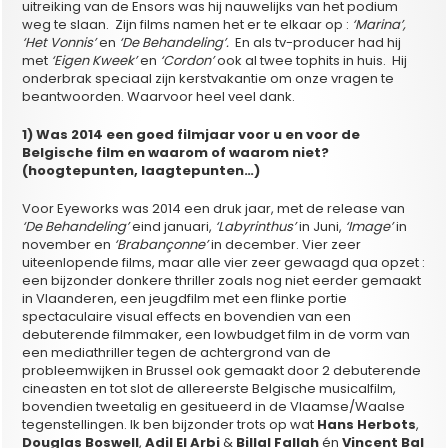
uitreiking van de Ensors was hij nauwelijks van het podium
weg te slaan. Zijn films namen het er te elkaar op :
‘Marina’,
‘Het Vonnis’
en
‘De Behandeling’.
En als tv-producer had hij
met
‘Eigen Kweek’
en
‘Cordon’
ook al twee tophits in huis. Hij
onderbrak speciaal zijn kerstvakantie om onze vragen te
beantwoorden. Waarvoor heel veel dank.
1) Was 2014 een goed filmjaar voor u en voor de
Belgische film en waarom of waarom niet?
(hoogtepunten, laagtepunten…)
Voor Eyeworks was 2014 een druk jaar, met de release van
‘De Behandeling’
eind januari,
‘Labyrinthus’
in Juni,
‘Image’
in
november en
‘Brabançonne’
in december. Vier zeer
uiteenlopende films, maar alle vier zeer gewaagd qua opzet :
een bijzonder donkere thriller zoals nog niet eerder gemaakt
in Vlaanderen, een jeugdfilm met een flinke portie
spectaculaire visual effects en bovendien van een
debuterende filmmaker, een lowbudget film in de vorm van
een mediathriller tegen de achtergrond van de
probleemwijken in Brussel ook gemaakt door 2 debuterende
cineasten en tot slot de allereerste Belgische musicalfilm,
bovendien tweetalig en gesitueerd in de Vlaamse/Waalse
tegenstellingen. Ik ben bijzonder trots op wat
Hans Herbots
,
Douglas Boswell
,
Adil El Arbi
&
Billal Fallah
én
Vincent Bal