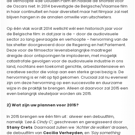
de verhoopte 4de Gouden Palm en haalde de shortlist voor
de Oscars niet. In 2014 bevestigde de Belgische/Vlaamse film
in haar continuïteit en haar diversiteit maar het filmjaar zal niet
blijven hangen in de annalen omwille van uitschieters.
Op één vlak wordt 2014 wellicht wél een historisch jaar voor
de Belgische film: in dat jaar is de – door de audiovisuele
sector zo lang gevraagde en verhoopte – hervorming van de
tax shelter doorgevoerd door de Regering en het Parlement.
Deze voor de filmsector levensbelangrijke maatregel
dreigde door ontsporingen te imploderen, met mogelijk
catastrofale gevolgen voor de audiovisuele industrie in ons
land, nochtans een toekomst gerichte, arbeidsintensieve en
creatieve sector die volop aan een sterke groei bezig is. De
hervorming is er nét op tijd gekomen. Cruciaal zal nu evenwel
zijn om deze hervorming op een succesvolle en duurzame
wijze in de praktijk te brengen. Alleen al daarvoor zal 2015 een
even belangrijk sleuteljaar worden als 2015.
2) Wat zijn uw plannen voor 2015?
In 2015 brengen we één film uit : alweer een debuutfilm,
namelijk
‘Lee & Cindy C’
, geschreven en geregisseerd door
Stany Crets
. Daarnaast zullen we
‘Achter de wolken’
draaien,
de debuutfilm van
Cecilia Verheyden
, en
‘Say something