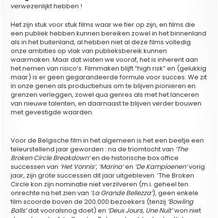
verwezenlijkt hebben !
Het zijn stuk voor stuk films waar we fier op zijn, en films die
een publiek hebben kunnen bereiken zowel in het binnenland
als in het buitenland, al hebben niet al deze films volledig
onze ambities op vlak van publieksbereik kunnen
waarmaken. Maar dat wisten we vooraf, het is inherent aan
het nemen van risico’s. Filmmaken blijft “high risk” en (gelukkig
maar) is er geen gegarandeerde formule voor succes. We zit
in onze genen als productiehuis om te blijven pionieren en
grenzen verleggen, zowel qua genres als met het lanceren
van nieuwe talenten, en daarnaast te blijven verder bouwen
met gevestigde waarden.
Voor de Belgische film in het algemeen is het een beetje een
teleurstellend jaar geworden : na de triomtocht van
‘The
Broken Circle Breakdown’
en de historische box office
successen van
‘Het Vonnis’
,
‘Marina’
en
‘De Kampioenen’
vorig
jaar, zijn grote successen dit jaar uitgebleven. ‘The Broken
Circle kon zijn nominatie niet verzilveren (m.i. geheel ten
onrechte na het zien van
‘La Grande Bellezza’
), geen enkele
film scoorde boven de 200.000 bezoekers (tenzij
‘Bowling
Balls’
dat vooralsnog doet) en
‘Deux Jours, Une Nuit’
won niet