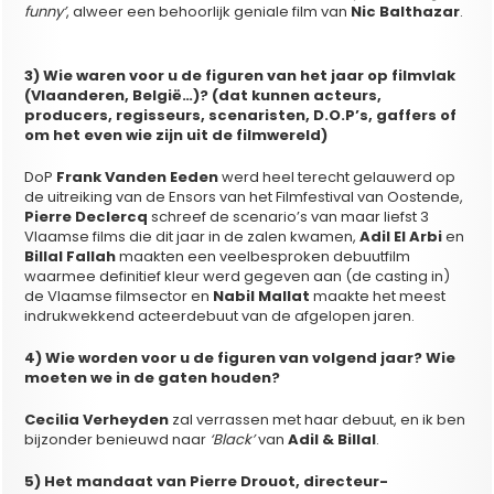
funny’
, alweer een behoorlijk geniale film van
Nic Balthazar
.
3) Wie waren voor u de figuren van het jaar op filmvlak
(Vlaanderen, België…)? (dat kunnen acteurs,
producers, regisseurs, scenaristen, D.O.P’s, gaffers of
om het even wie zijn uit de filmwereld)
DoP
Frank Vanden Eeden
werd heel terecht gelauwerd op
de uitreiking van de Ensors van het Filmfestival van Oostende,
Pierre Declercq
schreef de scenario’s van maar liefst 3
Vlaamse films die dit jaar in de zalen kwamen,
Adil El Arbi
en
Billal Fallah
maakten een veelbesproken debuutfilm
waarmee definitief kleur werd gegeven aan (de casting in)
de Vlaamse filmsector en
Nabil Mallat
maakte het meest
indrukwekkend acteerdebuut van de afgelopen jaren.
4) Wie worden voor u de figuren van volgend jaar? Wie
moeten we in de gaten houden?
Cecilia Verheyden
zal verrassen met haar debuut, en ik ben
bijzonder benieuwd naar
‘Black’
van
Adil & Billal
.
5) Het mandaat van Pierre Drouot, directeur-