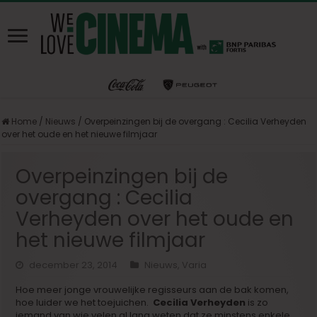
Home
/
Nieuws
/
Overpeinzingen bij de overgang : Cecilia Verheyden
over het oude en het nieuwe filmjaar
Overpeinzingen bij de
overgang : Cecilia
Verheyden over het oude en
het nieuwe filmjaar
december 23, 2014
Nieuws
,
Varia
Hoe meer jonge vrouwelijke regisseurs aan de bak komen,
hoe luider we het toejuichen.
Cecilia Verheyden
is zo
iemand van wie velen al lang weten dat ze minstens enkele