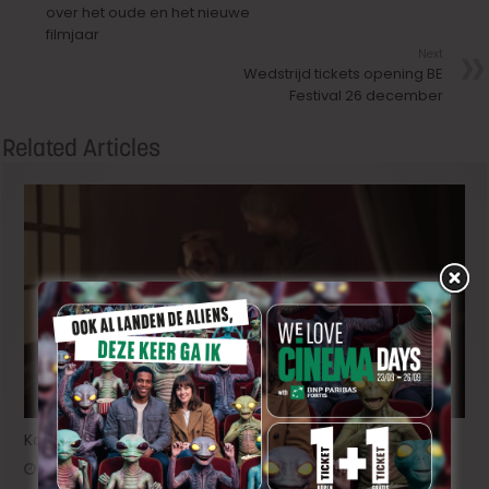
over het oude en het nieuwe
filmjaar
Next
Wedstrijd tickets opening BE
Festival 26 december
Related Articles
Korte animatiefilm ‘Melk’ nu ook uitgenodigd voor TIFF
2 dagen ago