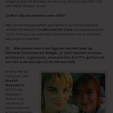
volgend jaar zal draaien, dus ik hoop stiekem dat 2015 nog
een beter filmjaar wordt.
2) Wat zijn uw plannen voor 2015?
Mijn eerste langspeelfilm, gebaseerd op het theaterstuk
‘Achter De Wolken’
van
Michael De Cock
. Belangrijkste plan
so far. Ik hoop ook wat meer tijd te hebben om te schrijven
aan eigen projecten.
3) Wie waren voor u de figuren van het jaar op
filmvlak (Vlaanderen, België…)? (dat kunnen acteurs,
producers, regisseurs, scenaristen, D.O.P’s, gaffers of
om het even wie zijn uit de filmwereld)
Ik vind, net als
vorig jaar, dat
Brecht
Goyvaerts
(DOP) een
plaatsje in
ieders oog
verdient. En
daarnaast heb
ik bij het draaien