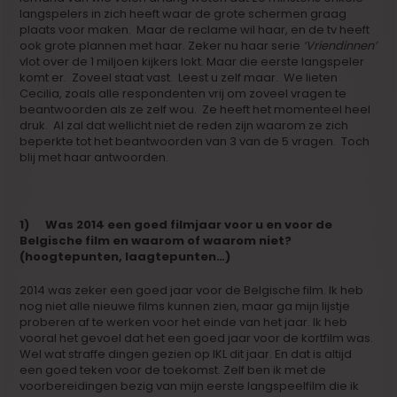
langspelers in zich heeft waar de grote schermen graag
plaats voor maken. Maar de reclame wil haar, en de tv heeft
ook grote plannen met haar. Zeker nu haar serie
‘Vriendinnen’
vlot over de 1 miljoen kijkers lokt. Maar die eerste langspeler
komt er. Zoveel staat vast. Leest u zelf maar. We lieten
Cecilia, zoals alle respondenten vrij om zoveel vragen te
beantwoorden als ze zelf wou. Ze heeft het momenteel heel
druk. Al zal dat wellicht niet de reden zijn waarom ze zich
beperkte tot het beantwoorden van 3 van de 5 vragen. Toch
blij met haar antwoorden.
1) Was 2014 een goed filmjaar voor u en voor de
Belgische film en waarom of waarom niet?
(hoogtepunten, laagtepunten…)
2014 was zeker een goed jaar voor de Belgische film. Ik heb
nog niet alle nieuwe films kunnen zien, maar ga mijn lijstje
proberen af te werken voor het einde van het jaar. Ik heb
vooral het gevoel dat het een goed jaar voor de kortfilm was.
Wel wat straffe dingen gezien op IKL dit jaar. En dat is altijd
een goed teken voor de toekomst. Zelf ben ik met de
voorbereidingen bezig van mijn eerste langspeelfilm die ik