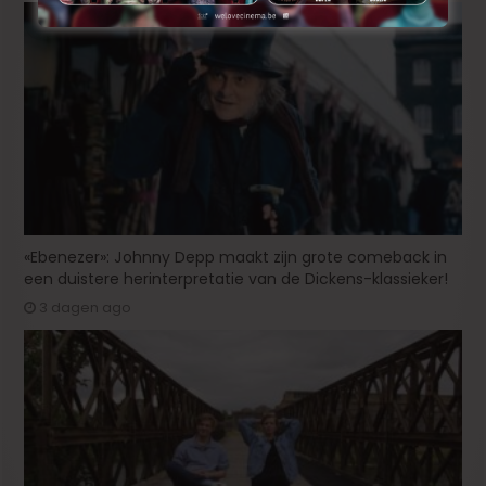
«Ebenezer»: Johnny Depp maakt zijn grote comeback in
een duistere herinterpretatie van de Dickens-klassieker!
3 dagen ago