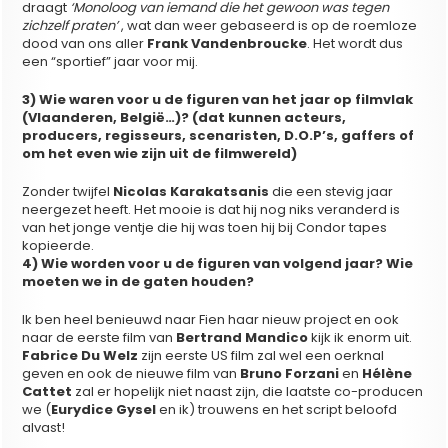
draagt
‘Monoloog van iemand die het gewoon was tegen
zichzelf praten’
, wat dan weer gebaseerd is op de roemloze
dood van ons aller
Frank Vandenbroucke
. Het wordt dus
een “sportief” jaar voor mij.
3) Wie waren voor u de figuren van het jaar op filmvlak
(Vlaanderen, België…)? (dat kunnen acteurs,
producers, regisseurs, scenaristen, D.O.P’s, gaffers of
om het even wie zijn uit de filmwereld)
Zonder twijfel
Nicolas Karakatsanis
die een stevig jaar
neergezet heeft. Het mooie is dat hij nog niks veranderd is
van het jonge ventje die hij was toen hij bij Condor tapes
kopieerde.
4) Wie worden voor u de figuren van volgend jaar? Wie
moeten we in de gaten houden?
Ik ben heel benieuwd naar Fien haar nieuw project en ook
naar de eerste film van
Bertrand Mandico
kijk ik enorm uit.
Fabrice Du Welz
zijn eerste US film zal wel een oerknal
geven en ook de nieuwe film van
Bruno Forzani
en
Hélène
Cattet
zal er hopelijk niet naast zijn, die laatste co-producen
we (
Eurydice Gysel
en ik) trouwens en het script beloofd
alvast!