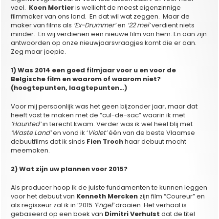
veel.
Koen Mortier
is wellicht de meest eigenzinnige
filmmaker van ons land. En dat wil wat zeggen. Maar de
maker van films als
‘Ex-Drummer’
en
’22 mei’
verdient niets
minder. En wij verdienen een nieuwe film van hem. En aan zijn
antwoorden op onze nieuwjaarsvraagjes komt die er aan.
Zeg maar joepie.
1) Was 2014 een goed filmjaar voor u en voor de
Belgische film en waarom of waarom niet?
(hoogtepunten, laagtepunten…)
Voor mij persoonlijk was het geen bijzonder jaar, maar dat
heeft vast te maken met de “cul-de-sac” waarin ik met
‘Haunted’
in terecht kwam. Verder was ik wel heel blij met
‘Waste Land’
en vond ik ‘
Violet’
één van de beste Vlaamse
debuutfilms dat ik sinds
Fien Troch
haar debuut mocht
meemaken.
2) Wat zijn uw plannen voor 2015?
Als producer hoop ik de juiste fundamenten te kunnen leggen
voor het debuut van
Kenneth Mercken
zijn film “Coureur” en
als regisseur zal ik in ’2015
‘Engel’
draaien. Het verhaal is
gebaseerd op een boek van
Dimitri Verhulst
dat de titel