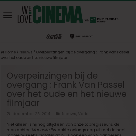
Home
/
Nieuws
/
Overpeinzingen bij de overgang : Frank Van Passel
over het oude en het nieuwe filmjaar
Overpeinzingen bij de
overgang : Frank Van Passel
over het oude en het nieuwe
filmjaar
december 23, 2014
Nieuws
,
Varia
Niet alleen is hij nog altijd één van onze topregisseurs, de
man achter
‘Manneke Pis’
pakte onlangs nog uit met de heel
mooie tv-reeks
‘Amateurs’
, hij is ook één van Vlaanderens