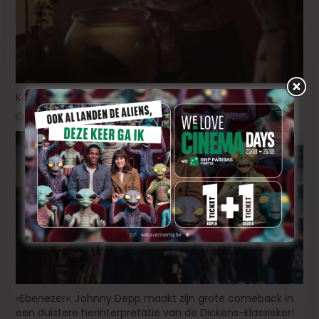
Korte animatiefilm ‘Melk’ nu ook uitgenodigd voor TIFF
2 dagen ago
«Ebenezer»: Johnny Depp maakt zijn grote comeback in
een duistere herinterpretatie van de Dickens-klassieker!