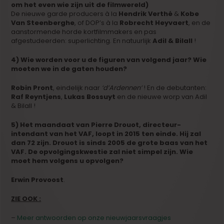
om het even wie zijn uit de filmwereld)
De nieuwe garde producers à la
Hendrik Verthé
&
Kobe
Van Steenberghe
, of DOP’s à la
Robrecht Heyvaert
, en de
aanstormende horde kortfilmmakers en pas
afgestudeerden: superlichting. En natuurlijk
Adil & Bilall
!
4) Wie worden voor u de figuren van volgend jaar? Wie
moeten we in de gaten houden?
Robin Pront
, eindelijk naar
‘d’Ardennen’
! En de debutanten:
Raf Reyntjens
,
Lukas Bossuyt
en de nieuwe worp van Adil
& Bilall !
5) Het maandaat van Pierre Drouot, directeur-
intendant van het VAF, loopt in 2015 ten einde. Hij zal
dan 72 zijn. Drouot is sinds 2005 de grote baas van het
VAF. De opvolgingskwestie zal niet simpel zijn. Wie
moet hem volgens u opvolgen?
Erwin Provoost
.
ZIE OOK :
–
Meer antwoorden op onze nieuwjaarsvraagjes