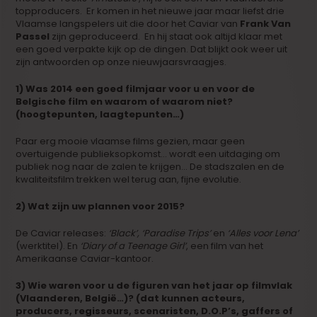
topproducers. Er komen in het nieuwe jaar maar liefst drie
Vlaamse langspelers uit die door het Caviar van
Frank Van
Passel
zijn geproduceerd. En hij staat ook altijd klaar met
een goed verpakte kijk op de dingen. Dat blijkt ook weer uit
zijn antwoorden op onze nieuwjaarsvraagjes.
1) Was 2014 een goed filmjaar voor u en voor de
Belgische film en waarom of waarom niet?
(hoogtepunten, laagtepunten…)
Paar erg mooie vlaamse films gezien, maar geen
overtuigende publieksopkomst… wordt een uitdaging om
publiek nog naar de zalen te krijgen… De stadszalen en de
kwaliteitsfilm trekken wel terug aan, fijne evolutie.
2) Wat zijn uw plannen voor 2015?
De Caviar releases:
‘Black’, ‘Paradise Trips’
en
‘Alles voor Lena’
(werktitel). En
‘Diary of a Teenage Girl’
, een film van het
Amerikaanse Caviar-kantoor.
3) Wie waren voor u de figuren van het jaar op filmvlak
(Vlaanderen, België…)? (dat kunnen acteurs,
producers, regisseurs, scenaristen, D.O.P’s, gaffers of