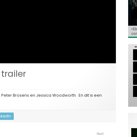
«E
Bio
Va
‘So
«C
co
Go
Ho
de 
trailer
an Peter Brosens en Jessica Woodworth. En dit is een
nkedIn
Next