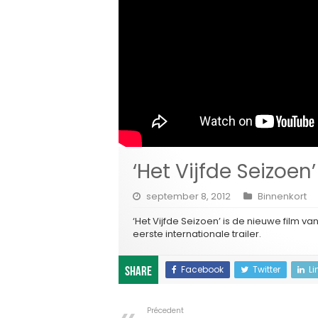
‘Het Vijfde Seizoen’ 
september 8, 2012
Binnenkort
‘Het Vijfde Seizoen’ is de nieuwe film v
eerste internationale trailer.
Facebook
Twitter
Li
Share
Précedent