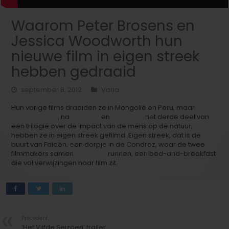
Waarom Peter Brosens en
Jessica Woodworth hun
nieuwe film in eigen streek
hebben gedraaid
september 8, 2012
Varia
Hun vorige films draaiden ze in Mongolië en Peru, maar
‘Het
Vijfde Seizoen’
, na
‘Khadak’
en
‘Altiplano’
het derde deel van
een trilogie over de impact van de mens op de natuur,
hebben ze in eigen streek gefilmd. Eigen streek, dat is de
buurt van Falaën, een dorpje in de Condroz, waar de twee
filmmakers samen
‘Casa Bo’
runnen, een bed-and-breakfast
die vol verwijzingen naar film zit.
Précedent
‘Het Vijfde Seizoen’ trailer