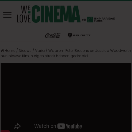
Home
/
Nieuws
/
Varia
/
Waarom Peter Brosens en Jessica Woodworth
hun nieuwe film in eigen streek hebben gedraaid