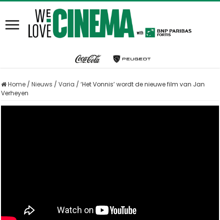
Home
/
Nieuws
/
Varia
/
‘Het Vonnis’ wordt de nieuwe film van Jan
Verheyen