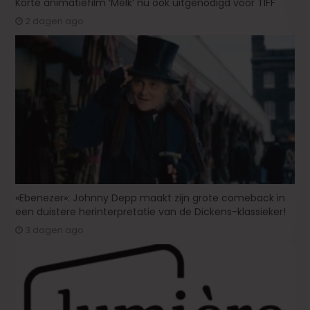
Korte animatiefilm ‘Melk’ nu ook uitgenodigd voor TIFF
2 dagen ago
«Ebenezer»: Johnny Depp maakt zijn grote comeback in
een duistere herinterpretatie van de Dickens-klassieker!
3 dagen ago