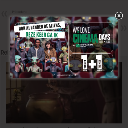
Précedent
Op de set van ‘Image’
Next
U in een film met Matthias
Schoenaerts, Kristin Scott
Thomas en Michelle Williams?
Related Articles