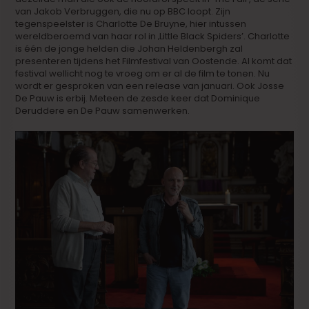
van Jakob Verbruggen, die nu op BBC loopt. Zijn
tegenspeelster is Charlotte De Bruyne, hier intussen
wereldberoemd van haar rol in ‚Little Black Spiders’. Charlotte
is één de jonge helden die Johan Heldenbergh zal
presenteren tijdens het Filmfestival van Oostende. Al komt dat
festival wellicht nog te vroeg om er al de film te tonen. Nu
wordt er gesproken van een release van januari. Ook Josse
De Pauw is erbij. Meteen de zesde keer dat Dominique
Deruddere en De Pauw samenwerken.