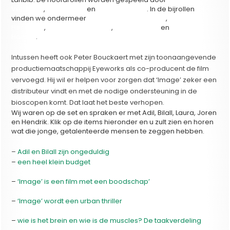
Verlinden
,
Nabil Mallat
en
Gène Bervoets
. In de bijrollen
vinden we ondermeer
Geert Van Rampelberg
,
Wouter
Hendrickx
,
Joren Seldeslachts
,
Sanâa Alaoui
en
Mounir Ait
Hamou
.
Intussen heeft ook Peter Bouckaert met zijn toonaangevende
productiemaatschappij Eyeworks als co-producent de film
vervoegd. Hij wil er helpen voor zorgen dat ‘Image’ zeker een
distributeur vindt en met de nodige ondersteuning in de
bioscopen komt. Dat laat het beste verhopen.
Wij waren op de set en spraken er met Adil, Bilall, Laura, Joren
en Hendrik. Klik op de items hieronder en u zult zien en horen
wat die jonge, getalenteerde mensen te zeggen hebben.
–
Adil en Bilall zijn ongeduldig
–
een heel klein budget
–
‘Image’ is een film met een boodschap’
–
‘Image’ wordt een urban thriller
–
wie is het brein en wie is de muscles? De taakverdeling