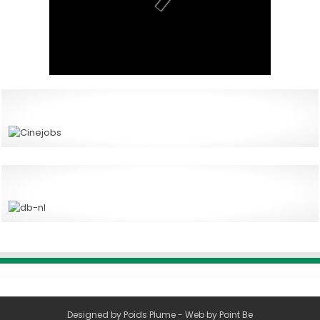
Designed by
Poids Plume
- Web by
Point Be