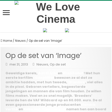
Home
/
Nieuws
/
Op de set van ‘Image’
Op de set van ‘Image’
mei 31, 2013
Nieuws
,
Op de set
Geweldige kerels,
Adil El Arbi
en
Bilall Fallah
! Met hun
eerste kortfilm
‘Astaghfiro’
bewezen ze al dat ze
ambitie hadden, met hun tweede,
‘Broeders’
, viel alles
in de plooi. Geboren vertellers, begeesterde
jongelingen en mannen die van film houden. Ze willen
films maken. Veel en zo snel mogelijk. ‘Broeders’
leverde hen de VAF Wildcard op en 60.000. euro. De al
even gepassioneerde jonge producenten
Hendrik
Verthé
en
Kobe Van Steenberghe
namen hen aan boord