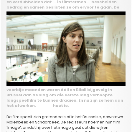
en verdubbelden dat — in filmtermen — bescheiden
bedrag en samen beslisten ze om ervoor te gaan.
De
voorbije maanden waren Adil en Bilall bijgevolg in
Brussel aan de slag om die eerste lang verhoopte
langspeelfilm te kunnen draaien. En nu zijn ze hem aan
het afwerken.
‘Image’
heet ie.
De film speelt zich grotendeels af in het Brusselse, downtown
Molenbeek en Schaarbeek. De regisseurs noemen hun film
‘Image’, omdat hij over het imago gaat dat die wijken