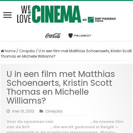
Home
/
Cinejobs
/
U in een film met Matthias Schoenaerts, Kristin Scott
Thomas en Michelle Williams?
U in een film met Matthias
Schoenaerts, Kristin Scott
Thomas en Michelle
Williams?
mei 31, 2013
Cinejobs
Voor de opnamen van
‘Suite Française’
, de nieuwe film
van de Brit
Saul Dibb
, die wordt gedraaid in België —
voornamelijk in de provincies Henegouwen, Waals-