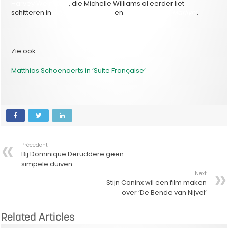
Harvey Weinstein
, die Michelle Williams al eerder liet
schitteren in
‘My Blue Valentine’
en
‘My Week with Marilyn’
.
Zie ook :
Matthias Schoenaerts in ‘Suite Française’
Précedent
Bij Dominique Deruddere geen
simpele duiven
Next
Stijn Coninx wil een film maken
over ‘De Bende van Nijvel’
Related Articles