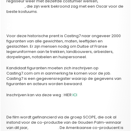
regisseur weer met dezelfde costumier werken,
Michael
O’Connor
, die zijn werk bekroond zag met een Oscar voor de
beste kostuums.
2000 figuranten
Voor deze historische prent is Casting7 naar ongeveer 2000
figuranten van alle gewichten, maten, leeftijden en
geslachten. Er zijn mensen nodig om Duitse of Franse
legeruniformen aan te trekken, landbouwers, arbeiders,
dorpelingen, notabelen en huispersoneel.
Kandidaat figuranten moeten zich inschrijven op
Casting7.com om in aanmerking te komen voor de job.
Casting7 is een gegevensregister waarop de gegevens van
figuranten en acteurs worden bewaard.
Inschrijven kan via deze weg : HIER
ICI
De film wordt gefinancierd via de groep SCOPE, die ook al
instond voor de co-productie van de Gouden Palm-winnaar
van dit jaar,
‘La Vie d’Adèle’
. De Amerikaanse co-producent is