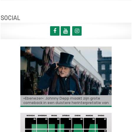
SOCIAL
Korte animatiefilm ‘Melk’ nu ook uitgenodigd
«Ebenezer»: Johnny Depp maakt zijn grote
Bioscoopjournaal: ‘Frontera’
Vacature: Productie-assistent (m/v/x)
‘Some like it hot in Belgium’ met Tijmen
voor TIFF
comeback in een duistere herinterpretatie van
Govaerts
de Dickens-klassieker!