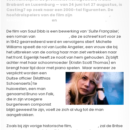
Brabant en Luxemburg — van 24 juni tot 27 augustus, is
Casting7 op zoek naar een 2000-tal figuranten. De
hoofdrolspelers van de film zijn
Michelle Williams
,
Kristin Scott Thomas
en
Matthias Schoenaerts
.
De film van Saul Dibb is een bewerking van ‘
Suite Française’
,
een roman van
Irène Némirovsky
, die ze schreef kort voor ze
in 1942 gearresteerd werd en vervolgens stierf. Michelle
Williams speelt de rol van Lucille Angelier, een vrouw die bij
het uitbreken van de oorlog haar man ziet vertrekken naar
het front. Eigenlijk heeft ze nooit van hem gehouden. Zij blijft
achter met haar schoonmoeder (Kristin Scott Thomas) en
brengt haar tijd door met piano spelen.
Maar wanneer ze
verplicht worden een
Duitse officier (Matthias
Schoenaerts) te
huisvesten, een man
genaamd Bruno von Falk,
die in zijn vroegere
burgerleven componist
blijkt geweest te zijn, voelt ze zich al vlug tot de man
aangetrokken.
Zoals bij zijn vorige historische film,
‘
The Duchess’
, zal de Britse