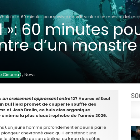
Whalefall »: 60 minutes pour survivre dans le ventre d’un monstre des mers
l »: 60 minutes pou
ntre d’un monstre
,
de Cinema
News
SO
«
un croisement oppressant entre
127 Heures
et
Seul
ian Duffield promet de couper le souffle des
s et Josh Brolin, ce huis clos organique
cinéma la plus claustrophobe de l’année 2026.
brams), un jeune homme profondément endeuillé par le
un plongeur chevronné avec qui il entretenait une
r la dépouille de son géniteur au large des côtes