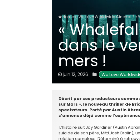
Home
/
We Love Worldwide Cinema
/
« 
« Whalefal
dans le ve
mers !
juin 12, 2026
 We Love Worldwi
Décrit par ses producteurs comme 
sur Mars
»
, le nouveau thriller de Br
spectateurs. Porté par Austin Abram
s’annonce déjà comme l’expérience 
L’histoire suit Jay Gardiner (Austin A
suicide de son père, Mitt(Josh Brolin), 
relation complexe. Déterminé à retrouve