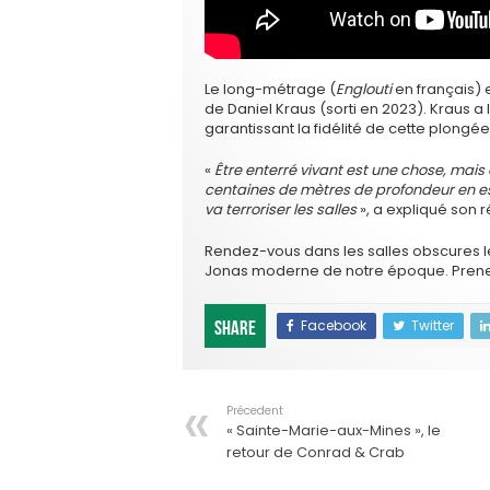
Le long-métrage (
Englouti
en français)
de Daniel Kraus (sorti en 2023). Kraus a
garantissant la fidélité de cette plong
«
Être enterré vivant est une chose, mais
centaines de mètres de profondeur en est
va terroriser les salles
», a expliqué son r
Rendez-vous dans les salles obscures le
Jonas moderne de notre époque. Prenez v
Facebook
Twitter
Share
Précedent
« Sainte-Marie-aux-Mines », le
retour de Conrad & Crab