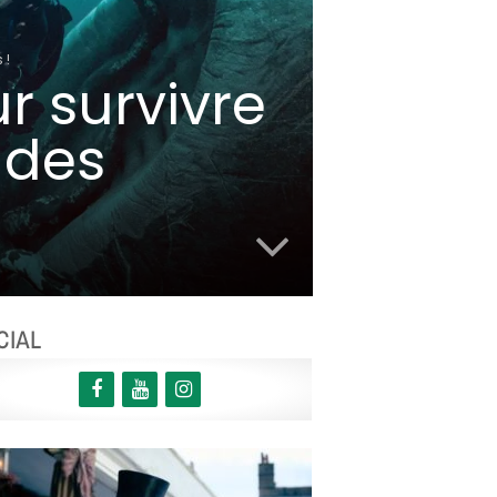
 !
r survivre
 des
CIAL