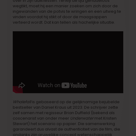
over in zijn duikflessen. Terwijl de tijd genadeloos
wegtikt, moet hij een manier zoeken om zich door de
ingewanden van de potvis te wringen en een uitweg te
vinden voordat hij stikt of door de maagsappen
verteerd wordt. Dat kan tellen als hachelijke situatie.
Whalefall
is gebaseerd op de gelijknamige bejubelde
bestseller van Daniel Kraus uit 2023. De schrijver zette
zelf samen met regisseur Brian Duffield (bekend als
coscenarist van onder meer
Underwater
met Kristen
Stewart) het scenario op papier. Die samenwerking
garandeert dus alvast de authenticiteit van de film, die
ondanks zijn gruwelijke concept wetenschappelijk