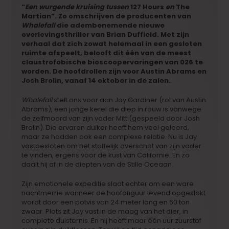
“
Een
wurgende kruising tussen
127 H
our
s
en
The
Martian”.
Zo omschrijven de producenten van
Whalefall
die adembenemende nieuwe
overlevingsthriller van Brian Duffield. Met zijn
verhaal dat zich zowat helemaal in een gesloten
ruimte afspeelt, belooft dit één van de meest
claustrofobische bioscoopervaringen van 026 te
worden. De hoofdrollen zijn voor Austin Abrams en
Josh Brolin, vanaf 14 oktober in de zalen.
Whalefall
stelt ons voor aan
Jay Gardiner
(
rol van
Austin
Abrams),
een jonge kerel die diep in rouw is vanwege
de zelfmoord van zijn vader Mitt (gespeeld door Josh
Brolin). Die ervaren duiker heeft hem veel geleerd,
maar ze hadden ook een complexe relatie. Nu is Jay
vastbesloten om het stoffelijk overschot van zijn vader
te vinden, ergens voor de kust van Californië. En zo
daalt hij af in de diepten van de Stille Oceaan.
Zijn emotionele expeditie slaat echter om een ware
nachtmerrie wanneer de hoofdfiguur levend opgeslokt
wordt door een potvis van 24 meter lang en 60 ton
zwaar. Plots zit Jay vast in de maag van het dier, in
complete duisternis. En hij heeft maar één uur zuurstof