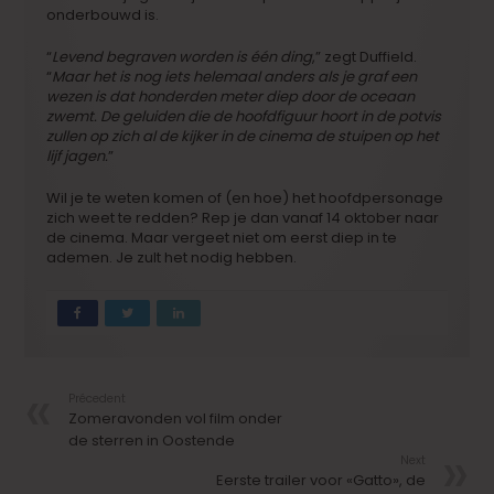
onderbouwd is.
“
Levend begraven worden is één ding
,” zegt Duffield.
“
Maar het is nog iets helemaal anders als je graf een
wezen is dat honderden meter diep door de oceaan
zwemt. De geluiden die de hoofdfiguur hoort in de potvis
zullen op zich al de kijker in de cinema de stuipen op het
lijf jagen.
”
Wil je te weten komen of (en hoe) het hoofdpersonage
zich weet te redden? Rep je dan vanaf 14 oktober naar
de cinema. Maar vergeet niet om eerst diep in te
ademen. Je zult het nodig hebben.
Précedent
Zomeravonden vol film onder
de sterren in Oostende
Next
Eerste trailer voor «Gatto», de