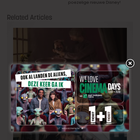
poezelige nieuwe Disney!
Related Articles
Korte animatiefilm ‘Melk’ nu ook uitgenodigd voor
TIFF
22 uur ago