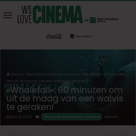
Home
/
We Love Worldwide Cinema
/
«Whalefall»: 60 minuten
om uit de maag van een walvis te geraken!
«Whalefall»: 60 minuten om
uit de maag van een walvis
te geraken!
 We Love Worldwide Cinema
Nieuws
juni 12, 2026
,