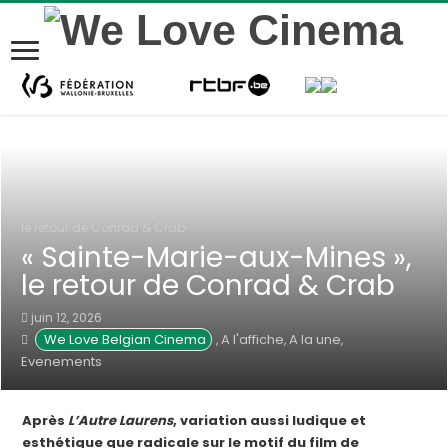
Home
/
We Love Belgian Cinema
/
« Sainte-Marie-aux-Mines »,
le retour de Conrad & Crab
« Sainte-Marie-aux-Mines »,
le retour de Conrad & Crab
juin 12, 2026
We Love Belgian Cinema
A l'affiche
A la une
,
,
,
Evenements
Après
L’Autre Laurens
, variation aussi ludique et
esthétique que radicale sur le motif du film de