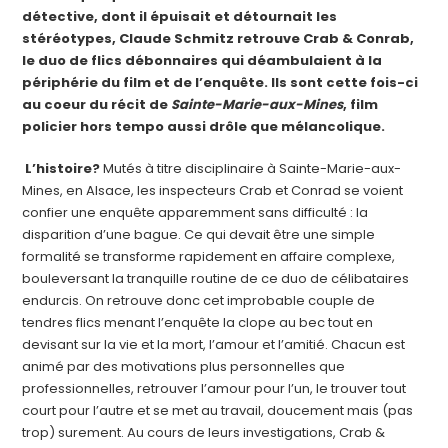
détective, dont il épuisait et détournait les
stéréotypes, Claude Schmitz retrouve Crab & Conrab,
le duo de flics débonnaires qui déambulaient à la
périphérie du film et de l’enquête. Ils sont cette fois-ci
au coeur du récit de
Sainte-Marie-aux-Mines
, film
policier hors tempo aussi drôle que mélancolique.
L’histoire?
Mutés à titre disciplinaire à Sainte-Marie-aux-
Mines, en Alsace, les inspecteurs Crab et Conrad se voient
confier une enquête apparemment sans difficulté : la
disparition d’une bague. Ce qui devait être une simple
formalité se transforme rapidement en affaire complexe,
bouleversant la tranquille routine de ce duo de célibataires
endurcis. On retrouve donc cet improbable couple de
tendres flics menant l’enquête la clope au bec tout en
devisant sur la vie et la mort, l’amour et l’amitié. Chacun est
animé par des motivations plus personnelles que
professionnelles, retrouver l’amour pour l’un, le trouver tout
court pour l’autre et se met au travail, doucement mais (pas
trop) surement. Au cours de leurs investigations, Crab &