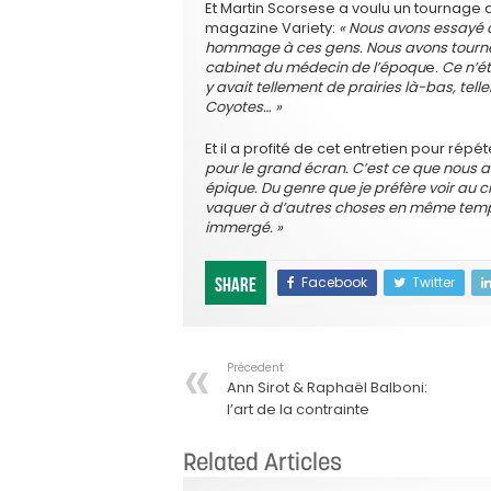
Et Martin Scorsese a voulu un tournage a
magazine Variety:
« Nous avons essayé d
hommage à ces gens. Nous avons tourné 
cabinet du médecin de l’époqu
e.
Ce n’ét
y avait tellement de prairies là-bas, t
Coyotes… »
Et il a profité de cet entretien pour rép
pour le grand écran. C’est ce que nous av
épique. Du genre que je préfère voir au c
vaquer à d’autres choses en même temps. 
immergé. »
Facebook
Twitter
Share
Précedent
Ann Sirot & Raphaël Balboni:
l’art de la contrainte
Related Articles