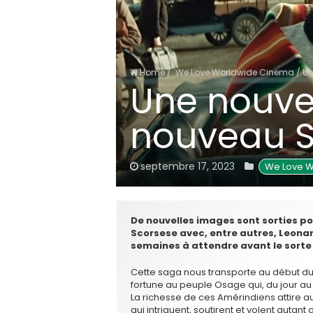
Home
/
We Love Worldwide Cinema
/
Un
Une nouve
nouveau S
septembre 17, 2023
 We Love 
De nouvelles images sont sorties p
Scorsese avec, entre autres, Leonar
semaines à attendre avant le sorte d
Cette saga nous transporte au début du 
fortune au peuple Osage qui, du jour au
La richesse de ces Amérindiens attire 
qui intriguent, soutirent et volent auta