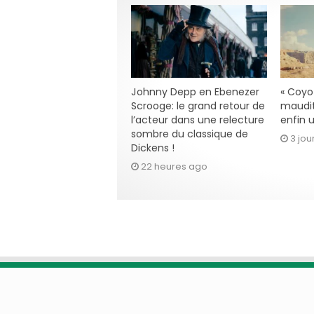
Johnny Depp en Ebenezer
« Coyot
Scrooge: le grand retour de
maudit
l’acteur dans une relecture
enfin u
sombre du classique de
3 jou
Dickens !
22 heures ago