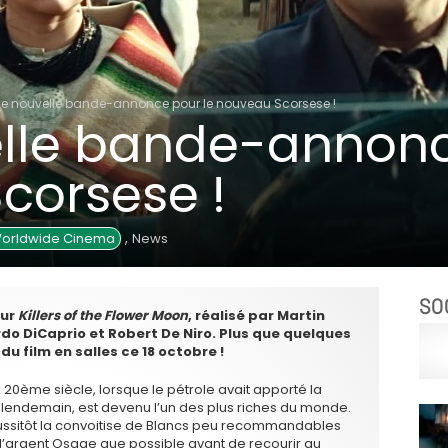
e nouvelle bande-annonce pour le nouveau Scorsese !
lle bande-annonc
corsese !
,
Worldwide Cinema
News
SO
our
Killers of the Flower Moon
, réalisé par Martin
do DiCaprio et Robert De Niro. Plus que quelques
u film en salles ce 18 octobre !
20ème siècle, lorsque le pétrole avait apporté la
 lendemain, est devenu l’un des plus riches du monde.
aussitôt la convoitise de Blancs peu recommandables
nt d’argent Osage que possible avant de recourir au